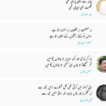
چاند سے اپنی یاری تھی
ظلمت بھی اجیالی تھی
عابد مناوری
نہ مصلحت نہ تکلف نہ انکسار کا ہے
سوال ٹوٹتے رشتوں کے اعتبار کا ہے
معصوم انصاری
ہار کر بازی پھر اک تدبیر ہو جاؤں_گا میں
تم سمجھتے ہو یوں ہی تسخیر ہو جاؤں_گا میں
حسنین عاقب
دبی آواز میں کرتی تھی کل شکوے زمیں مجھ سے
کہ ظلم و جور کا یہ بوجھ اٹھ سکتا نہیں مجھ سے
علی جواد زیدی