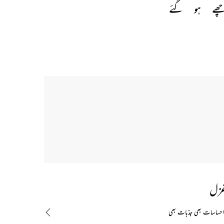
ھے 
ہو 
گئے 
غزل
احساسات بھی جذبات بھی