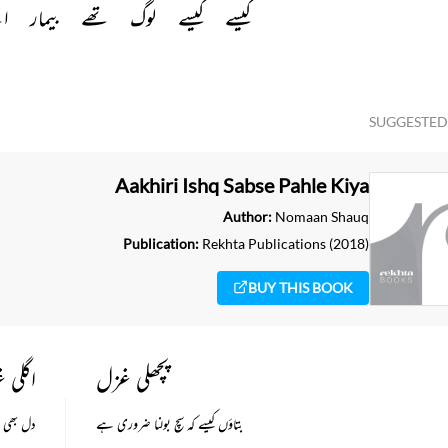
کیسے 
کیسے 
لوگ 
تھے 
بیمار 
اچ
SUGGESTE
Aakhiri Ishq Sabse Pahle Kiya
Author:
Nomaan Shauq
Publication:
Rekhta Publications
(2018)
BUY THIS BOOK
پچھلی غزل
اگلی 
بتاؤں کیسے کہ سچ بولنا ضروری ہے
دل بھی 