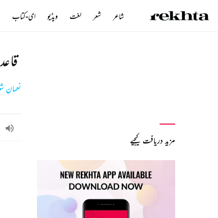
شاعر
شعر
لغت
ویڈیو
ای-کتاب
ن
قاعد
نعمان ش
مزید دریافت کیجیے