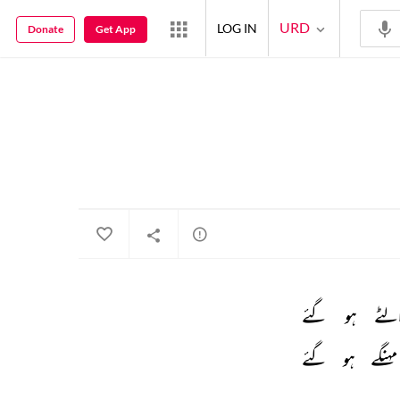
URD
LOG IN
Donate
Get App
لٹے 
ہو 
گئے 
مہنگے 
ہو 
گئے 