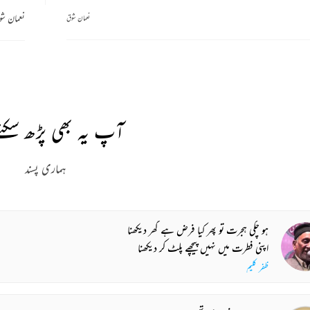
نعمان ش
نعمان شوق
آپ یہ بھی پڑھ سکتے
ہماری پسند
ہو چکی ہجرت تو پھر کیا فرض ہے گھر دیکھنا
اپنی فطرت میں نہیں پیچھے پلٹ کر دیکھنا
ظفر کلیم