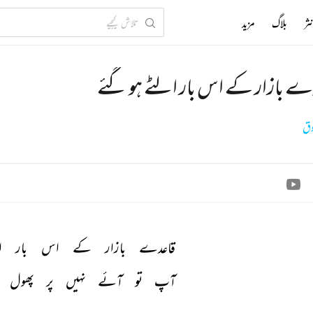
ثر
بلاگ
مزید
ے بازار کے اس بار الٹے ہو گئے
وق
قاعدے 
بازار 
کے 
اس 
بار 
ا
آپ 
تو 
آئے 
نہیں 
پر 
پھول 