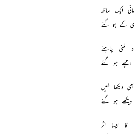
انی 
ایک 
ساتھ 
ی 
کے 
ہو 
گئے 
د 
ملنی 
چاہئے 
اچھے 
ہو 
گئے 
بھی 
دیکھا 
نہیں 
دیکھے 
ہو 
گئے 
 
کا 
ایسا 
اثر 
THIS VIDEO IS PLAYING FROM YOUTUBE