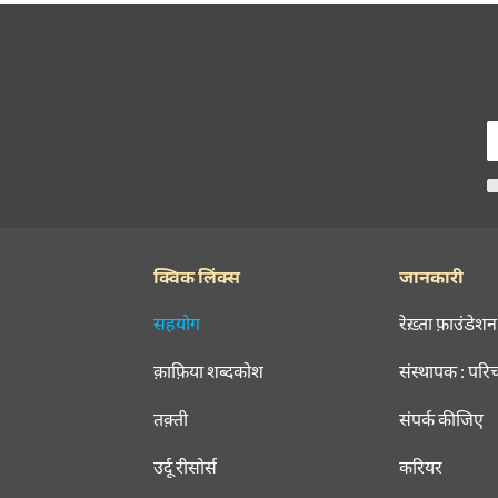
क्विक लिंक्स
जानकारी
सहयोग
रेख़्ता फ़ाउंडेशन
क़ाफ़िया शब्दकोश
संस्थापक : परि
तक़्ती
संपर्क कीजिए
उर्दू रीसोर्स
करियर