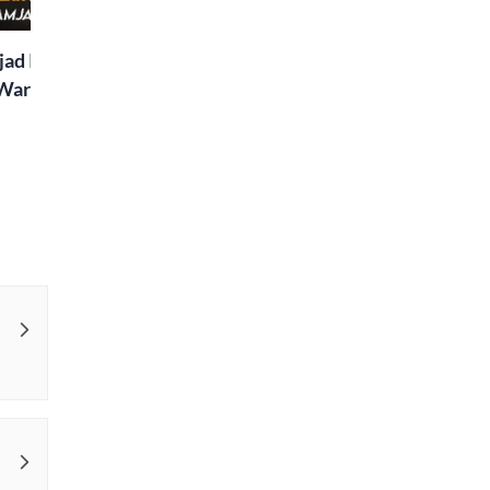
Special
ad Islaam Amjad
Waris, Poetry and a
e in Words | Rekhta
aru