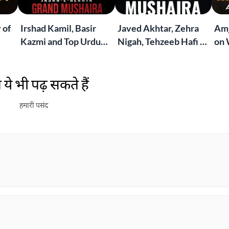
 of
Irshad Kamil, Basir
Javed Akhtar, Zehra
Amj
Kazmi and Top Urdu
Nigah, Tehzeeb Hafi &
on 
to
Poets Live at the
More | Live at the
Lif
Jashn-e-Rekhta
Dubai Grand Mushaira
Rub
ये भी पढ़ सकते हैं
London Grand
Mushaira
हमारी पसंद