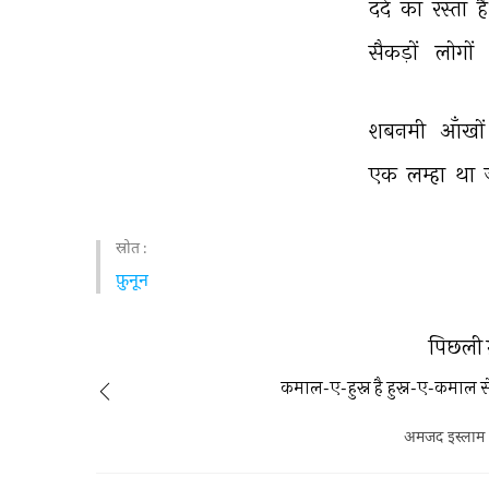
दर्द 
का 
रस्ता 
है
सैकड़ों 
लोगों 
शबनमी 
आँखों
एक 
लम्हा 
था 
स्रोत :
फ़ुनून
पिछली 
कमाल-ए-हुस्न है हुस्न-ए-कमाल स
अमजद इस्ला