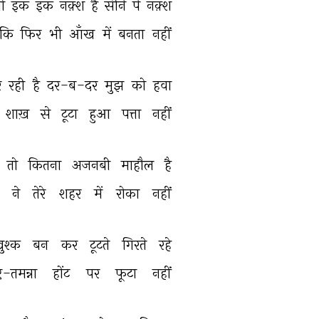
ो 
इक 
इक 
नक़्श 
है 
सीने 
पे 
नक़्श 
कि 
फिर 
भी 
आँख 
में 
बनता 
नहीं 
 
रही 
है 
दर-ब-दर 
मुझ 
को 
हवा 
शाख़ 
से 
टूटा 
हुआ 
पत्ता 
नहीं 
तो 
कितना 
अजनबी 
माहौल 
है 
 
ने 
तेरे 
शहर 
में 
रोका 
नहीं 
ुश्क 
बन 
कर 
टूटते 
गिरते 
रहे 
ए-तमन्ना 
होंट 
पर 
फूटा 
नहीं 