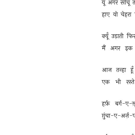
यूँ 
अगर 
सोचूँ 
त
हाए 
वो 
चेहरा 
क्यूँ 
उड़ाती 
फिर
मैं 
अगर 
इक 
आज 
तन्हा 
हूँ 
एक 
भी 
रस्ते
हर्फ़ 
बर्ग-ए-ख़
ग़ुंचा-ए-अर्ज़-