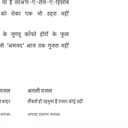
 
या 
है 
साअ'त-ए-रोज़-ए-हिसाब 
को 
रोका 
एक 
भी 
ठहरा 
नहीं 
 
के 
जुगनू 
काँपते 
होंटों 
के 
फूल 
जो 
'अमजद' 
आज 
तक 
गुज़रा 
नहीं 
ग़ज़ल
अगली ग़ज़ल
े बाहर
सैंकड़ों ही रहनुमा हैं रास्ता कोई नहीं
म अमजद
अमजद इस्लाम अमजद