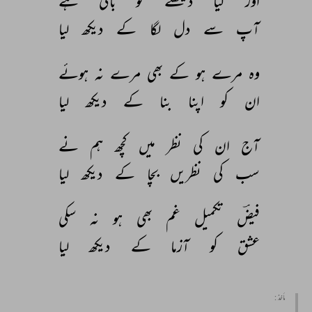
اور 
کیا 
دیکھنے 
کو 
باقی 
ہے 
آپ 
سے 
دل 
لگا 
کے 
دیکھ 
لیا 
وہ 
مرے 
ہو 
کے 
بھی 
مرے 
نہ 
ہوئے 
ان 
کو 
اپنا 
بنا 
کے 
دیکھ 
لیا 
آج 
ان 
کی 
نظر 
میں 
کچھ 
ہم 
نے 
سب 
کی 
نظریں 
بچا 
کے 
دیکھ 
لیا 
فیضؔ 
تکمیل 
غم 
بھی 
ہو 
نہ 
سکی 
عشق 
کو 
آزما 
کے 
دیکھ 
لیا 
مأخذ :