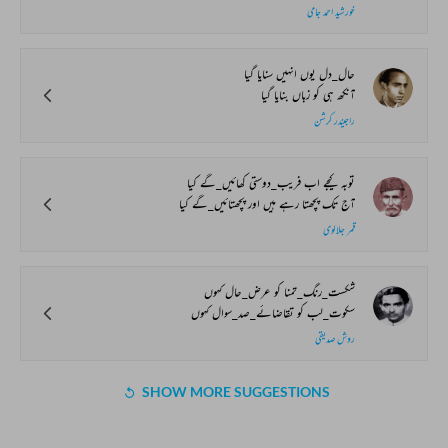
خورشید احمد جامی
حال_دل یوں انہیں سنایا گیا
آنکھ ہی کو زباں بنایا گیا
راجیندر کرشن
توبہ کیجے اب فریب_دوستی کھائیں_گے کیا
آج تک پچھتا رہے ہیں اور پچھتائیں_گے کیا
قمر جلالوی
شکست_رنگ_تمنا کو عرض_حال کہوں
سکوت_لب کو تقاضائے_صد_سوال کہوں
روش صدیقی
SHOW MORE SUGGESTIONS