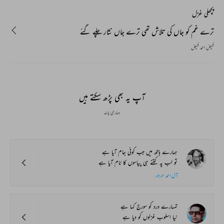
پچھلی غزل
ترے غم کو جاں کی تلاش تھی ترے جاں نثار چلے گئے
فیض احمد فیض
آپ یہ بھی پڑھ سکتے ہیں
ہماری پسند
ہمارے ہاتھ میں جب کوئی جام آیا ہے
تو لب پہ کتنے ہی پیاسوں کا نام آیا ہے
آل احمد سرور
تمہارے درد کو سورج کہا ہے
نیا اسلوب غزلوں کو دیا ہے