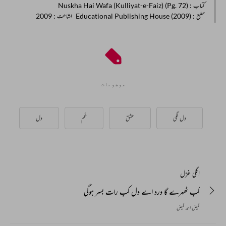
کتاب
: Nuskha Hai Wafa (Kulliyat-e-Faiz) (Pg. 72)
مطبع
: Educational Publishing House (2009)
اشاعت
: 2009
موضوعات
دل لگی
عشق
غم
دل
اگلی غزل
کب ٹھہرے گا درد اے دل کب رات بسر ہوگی
فیض احمد فیض