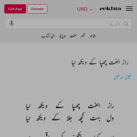
URD
Get App
Donate
شاعر
شعر
لغت
ویڈیو
ای-کتاب
راز الفت چھپا کے دیکھ لیا
فیض احمد فیض
راز 
الفت 
چھپا 
کے 
دیکھ 
لیا 
دل 
بہت 
کچھ 
جلا 
کے 
دیکھ 
لیا 