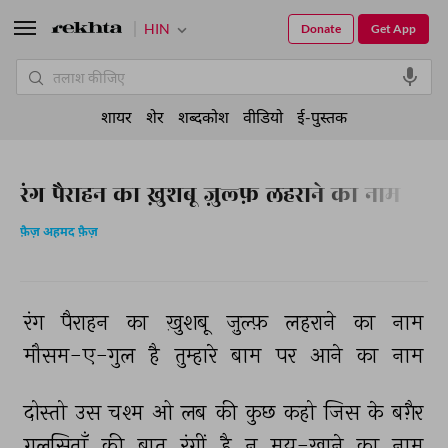
HIN
Donate
Get App
शायर
शेर
शब्दकोश
वीडियो
ई-पुस्तक
रंग पैराहन का ख़ुशबू ज़ुल्फ़ लहराने का नाम
फ़ैज़ अहमद फ़ैज़
रंग 
पैराहन 
का 
ख़ुशबू 
ज़ुल्फ़ 
लहराने 
का 
नाम 
मौसम-ए-गुल 
है 
तुम्हारे 
बाम 
पर 
आने 
का 
नाम 
दोस्तो 
उस 
चश्म 
ओ 
लब 
की 
कुछ 
कहो 
जिस 
के 
बग़ैर 
गुलसिताँ 
की 
बात 
रंगीं 
है 
न 
मय-ख़ाने 
का 
नाम 