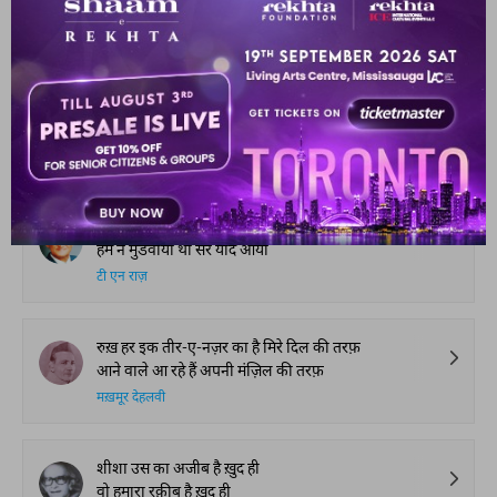
सुकूत तोड़ना हो तो सदाएँ लगती हैं
एजाज़ तवक्कल
बे-ज़बानी बाइ'स-ए-तश्हीर-ए-उल्फ़त हो गई
ज़ब्त का हद से गुज़रना था कि शोहरत हो गई
बज़्म अंसारी
अपने नाई का हुनर याद आया
हम ने मुंडवाया था सर याद आया
टी एन राज़
रुख़ हर इक तीर-ए-नज़र का है मिरे दिल की तरफ़
आने वाले आ रहे हैं अपनी मंज़िल की तरफ़
मख़मूर देहलवी
शीशा उस का अजीब है ख़ुद ही
वो हमारा रक़ीब है ख़ुद ही