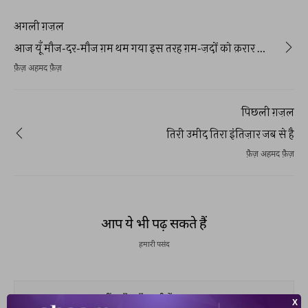
अगली ग़ज़ल
आज यूँ मौज-दर-मौज ग़म थम गया इस तरह ग़म-ज़दों को क़रार आ गया
फ़ैज़ अहमद फ़ैज़
पिछली ग़ज़ल
तिरी उमीद तिरा इंतिज़ार जब से है
फ़ैज़ अहमद फ़ैज़
आप ये भी पढ़ सकते हैं
हमारी पसंद
चहार सम्त कहीं दाएँ बाएँ लगती हैं