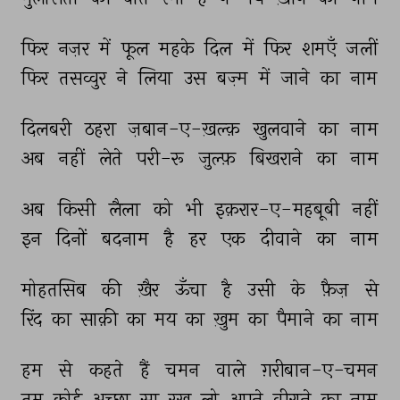
फिर 
नज़र 
में 
फूल 
महके 
दिल 
में 
फिर 
शमएँ 
जलीं 
फिर 
तसव्वुर 
ने 
लिया 
उस 
बज़्म 
में 
जाने 
का 
नाम 
दिलबरी 
ठहरा 
ज़बान-ए-ख़ल्क़ 
खुलवाने 
का 
नाम 
अब 
नहीं 
लेते 
परी-रू 
ज़ुल्फ़ 
बिखराने 
का 
नाम 
अब 
किसी 
लैला 
को 
भी 
इक़रार-ए-महबूबी 
नहीं 
इन 
दिनों 
बदनाम 
है 
हर 
एक 
दीवाने 
का 
नाम 
मोहतसिब 
की 
ख़ैर 
ऊँचा 
है 
उसी 
के 
फ़ैज़ 
से 
रिंद 
का 
साक़ी 
का 
मय 
का 
ख़ुम 
का 
पैमाने 
का 
नाम 
हम 
से 
कहते 
हैं 
चमन 
वाले 
ग़रीबान-ए-चमन 
तुम 
कोई 
अच्छा 
सा 
रख 
लो 
अपने 
वीराने 
का 
नाम 