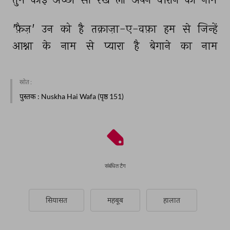
'फ़ैज़' 
उन 
को 
है 
तक़ाज़ा-ए-वफ़ा 
हम 
से 
जिन्हें 
आश्ना 
के 
नाम 
से 
प्यारा 
है 
बेगाने 
का 
नाम 
स्रोत :
पुस्तक
: Nuskha Hai Wafa (पृष्ठ 151)
संबंधित टैग
सियासत
महबूब
हालात