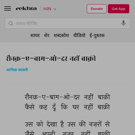
HIN
Donate
Get App
शायर
शेर
शब्दकोश
वीडियो
ई-पुस्तक
रौनक़-ए-बाम-ओ-दर नहीं बाक़ी
आशिक़ जाफ़री
रौनक़-ए-बाम-ओ-दर 
नहीं 
बाक़ी 
कैसे 
कह 
दूँ 
कि 
घर 
नहीं 
बाक़ी 
उस 
को 
देखा 
है 
उस 
की 
नज़रों 
से 
जैसे 
अपनी 
नज़र 
नहीं 
बाक़ी 