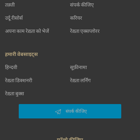
तक़्ती
संपर्क कीजिए
उर्दू रीसोर्स
करियर
अपना काम रेख़्ता को भेजें
रेख़्ता एक्सप्लोरर
हमारी वेबसाइट्स
हिन्दवी
सूफ़ीनामा
रेख़्ता डिक्शनरी
रेख़्ता लर्निंग
रेख़्ता बुक्स
संपर्क कीजिए
फॉलो कीजिए