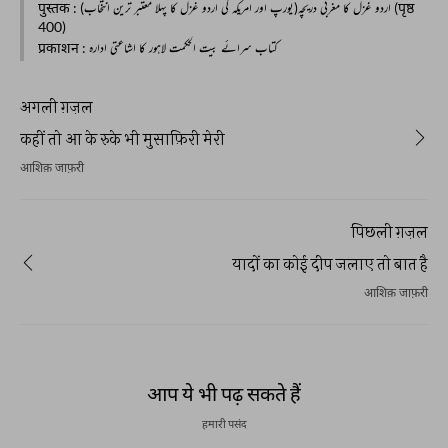
पुस्तक
: اردو غزل کا مغربی دریچہ(یورپ اور امریکہ کی اردو غزل کا پہلا معتبر ترین انتخاب) (पृष्ठ
400)
प्रकाशन
: کتاب سرائے بیت الحکمت لاہور کا اشاعتی ادارہ
अगली ग़ज़ल
कहीं तो आ के रुके भी मुसाफ़िरी मेरी
आशिक़ जाफ़री
पिछली ग़ज़ल
यादों का कोई दीप जलाए तो बात है
आशिक़ जाफ़री
आप ये भी पढ़ सकते हैं
हमारी पसंद