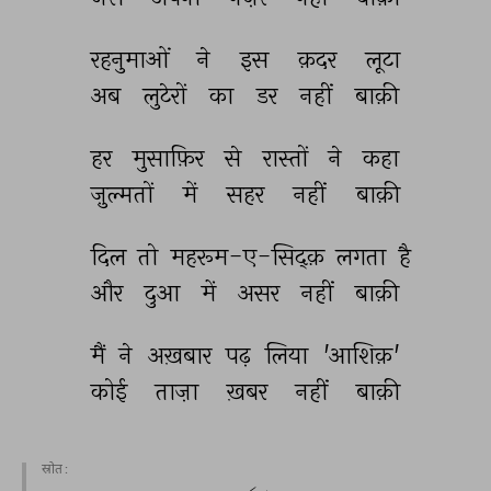
रहनुमाओं 
ने 
इस 
क़दर 
लूटा 
अब 
लुटेरों 
का 
डर 
नहीं 
बाक़ी 
हर 
मुसाफ़िर 
से 
रास्तों 
ने 
कहा 
ज़ुल्मतों 
में 
सहर 
नहीं 
बाक़ी 
दिल 
तो 
महरूम-ए-सिद्क़ 
लगता 
है 
और 
दुआ 
में 
असर 
नहीं 
बाक़ी 
मैं 
ने 
अख़बार 
पढ़ 
लिया 
'आशिक़' 
कोई 
ताज़ा 
ख़बर 
नहीं 
बाक़ी 
स्रोत :