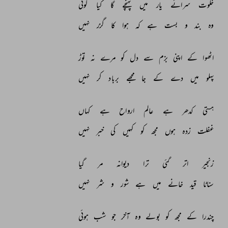
خلوت 
سرائے 
یار 
میں 
پہنچے 
گا 
کیا 
کوئی 
وہ 
بند 
و 
بست 
ہے 
کہ 
ہوا 
کا 
گزر 
نہیں 
اٹھوا 
کے 
اپنی 
بزم 
سے 
دل 
کو 
مرے 
نہ 
توڑ 
پہلو 
میں 
دے 
کے 
جا 
مجھے 
برباد 
کر 
نہیں 
ہستی 
کدھر 
ہے 
عالم 
ارواح 
ہے 
کہاں 
غفلت 
زدہ 
ہوں 
مجھ 
کو 
کہیں 
کی 
خبر 
نہیں 
زنجیر 
اتر 
گئی 
ترا 
دیوانہ 
مر 
گیا 
سناٹا 
قید 
خانے 
میں 
ہے 
شور 
و 
شر 
نہیں 
چندرا 
کے 
مجھ 
کو 
بولے 
وہ 
آخر 
جو 
شب 
ہوئی 