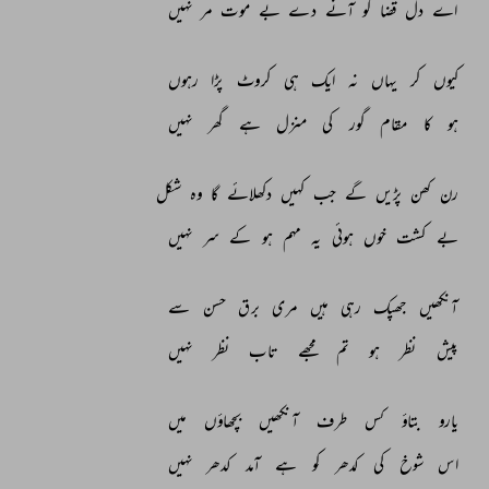
اے 
دل 
قضا 
کو 
آنے 
دے 
بے 
موت 
مر 
نہیں 
کیوں 
کر 
یہاں 
نہ 
ایک 
ہی 
کروٹ 
پڑا 
رہوں 
ہو 
کا 
مقام 
گور 
کی 
منزل 
ہے 
گھر 
نہیں 
رن 
کھن 
پڑیں 
گے 
جب 
کہیں 
دکھلائے 
گا 
وہ 
شکل 
بے 
کشت 
خوں 
ہوئی 
یہ 
مہم 
ہو 
کے 
سر 
نہیں 
آنکھیں 
جھپک 
رہی 
ہیں 
مری 
برق 
حسن 
سے 
پیش 
نظر 
ہو 
تم 
مجھے 
تاب 
نظر 
نہیں 
یارو 
بتاؤ 
کس 
طرف 
آنکھیں 
بچھاؤں 
میں 
اس 
شوخ 
کی 
کدھر 
کو 
ہے 
آمد 
کدھر 
نہیں 