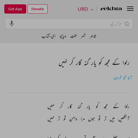
URD
Get App
Donate
شاعر
شعر
لغت
ویڈیو
ای-کتاب
رلوا کے مجھ کو یار گنہ گار کر نہیں
آغا حجو شرف
رلوا 
کے 
مجھ 
کو 
یار 
گنہ 
گار 
کر 
نہیں 
آنکھیں 
ہیں 
تر 
تو 
ہوں 
مرا 
دامن 
تو 
تر 
نہیں 