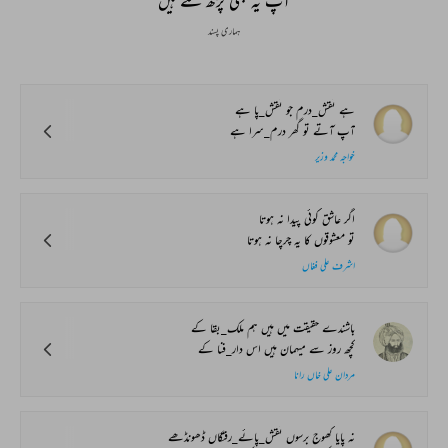
آپ یہ بھی پڑھ سکتے ہیں
ہماری پسند
ہے نقش_درم جو نقش_پا ہے
آپ آتے تو گھر درم_سرا ہے
خواجہ محمد وزیر
اگر عاشق کوئی پیدا نہ ہوتا
تو معشوقوں کا یہ چرچا نہ ہوتا
اشرف علی فغاں
باشندے حقیقت میں ہیں ہم ملک_بقا کے
کچھ روز سے میہمان ہیں اس دار_فنا کے
مردان علی خاں رانا
نہ پایا کھوج برسوں نقش_پائے_رفتگاں ڈھونڈھے