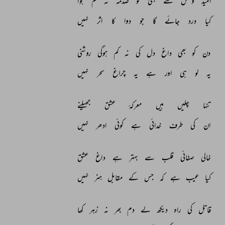
امید 
وصل 
سے 
بھی 
تو 
صدمہ 
نہ 
کم 
ہوا 
کیا 
درد 
جائے 
گا 
جو 
دوا 
کا 
اثر 
نہیں 
دن 
کو 
بھی 
داغ 
دل 
کی 
نہ 
کم 
ہوگی 
روشنی 
یہ 
لو 
ہی 
اور 
ہے 
یہ 
چراغ 
سحر 
نہیں 
تنہا 
چلیں 
ہیں 
معرکۂ 
عشق 
جھیلنے 
ان 
کی 
طرف 
خدائی 
ہے 
کوئی 
ادھر 
نہیں 
خالی 
صفائی 
قلب 
سے 
بہتر 
ہے 
داغ 
عشق 
کیا 
عیب 
ہے 
کہ 
جس 
کے 
مقابل 
ہنر 
نہیں 
قاتل 
کی 
راہ 
دیکھ 
لے 
دم 
بھر 
نہ 
زہر 
کھا 