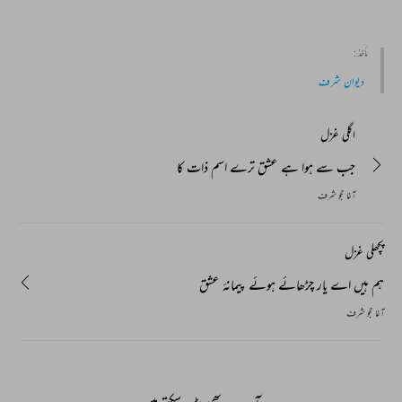
مأخذ :
دیوان شرف
اگلی غزل
جب سے ہوا ہے عشق ترے اسم ذات کا
آغا حجو شرف
پچھلی غزل
ہم ہیں اے یار چڑھائے ہوئے پیمانۂ عشق
آغا حجو شرف