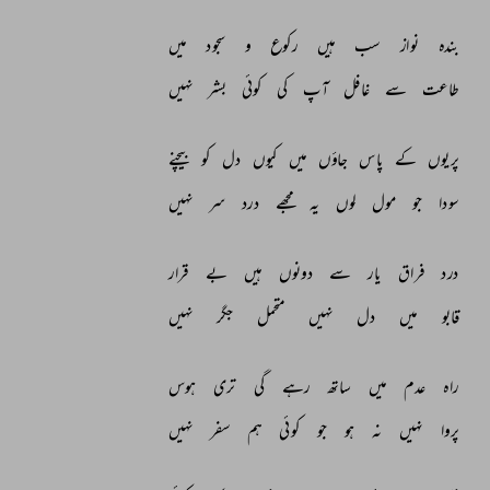
بندہ 
نواز 
سب 
ہیں 
رکوع 
و 
سجود 
میں 
طاعت 
سے 
غافل 
آپ 
کی 
کوئی 
بشر 
نہیں 
پریوں 
کے 
پاس 
جاؤں 
میں 
کیوں 
دل 
کو 
بیچنے 
سودا 
جو 
مول 
لوں 
یہ 
مجھے 
درد 
سر 
نہیں 
درد 
فراق 
یار 
سے 
دونوں 
ہیں 
بے 
قرار 
قابو 
میں 
دل 
نہیں 
متحمل 
جگر 
نہیں 
راہ 
عدم 
میں 
ساتھ 
رہے 
گی 
تری 
ہوس 
پروا 
نہیں 
نہ 
ہو 
جو 
کوئی 
ہم 
سفر 
نہیں 