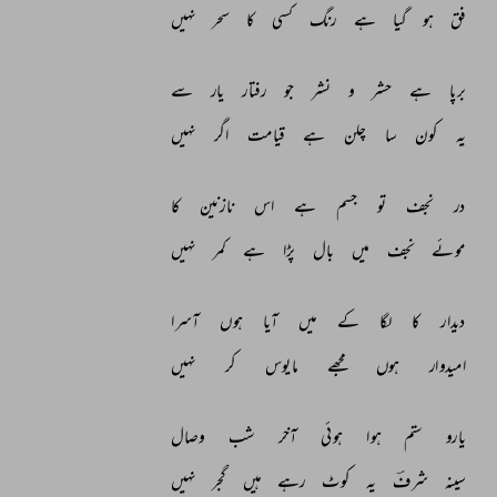
فق 
ہو 
گیا 
ہے 
رنگ 
کسی 
کا 
سحر 
نہیں 
برپا 
ہے 
حشر 
و 
نشر 
جو 
رفتار 
یار 
سے 
یہ 
کون 
سا 
چلن 
ہے 
قیامت 
اگر 
نہیں 
در 
نجف 
تو 
جسم 
ہے 
اس 
نازنین 
کا 
موئے 
نجف 
میں 
بال 
پڑا 
ہے 
کمر 
نہیں 
دیدار 
کا 
لگا 
کے 
میں 
آیا 
ہوں 
آسرا 
امیدوار 
ہوں 
مجھے 
مایوس 
کر 
نہیں 
یارو 
ستم 
ہوا 
ہوئی 
آخر 
شب 
وصال 
سینہ 
شرفؔ 
یہ 
کوٹ 
رہے 
ہیں 
گجر 
نہیں 