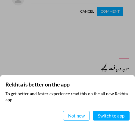
CANCEL
COMMENT
مزید دریافت کیجیے
Rekhta is better on the app
To get better and faster experience read this on the all new Rekhta
ایپ میں
app
پڑھیے
Not now
Switch to app