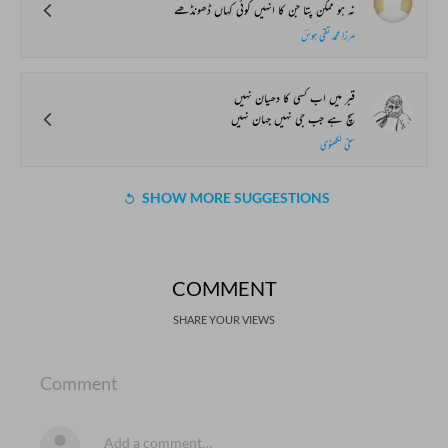
نہ ہو ممکن پتا جن کا انہیں کوئی کہاں ڈھونڈھے
مرزا محمد تقی ہوسؔ
قبر میں اب کسی کا دھیان نہیں
سچ ہے جب جی نہیں جہان نہیں
سخی لکھنوی
SHOW MORE SUGGESTIONS
COMMENT
SHARE YOUR VIEWS
Comment