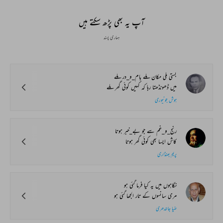
Global Stages
e-Rekhta Lond
Mushaira
آپ یہ بھی پڑھ سکتے ہیں
ہماری پسند
بستی ملی مکان ملے بام_و_در ملے
میں ڈھونڈھتا رہا کہ کہیں کوئی گھر ملے
ہوش جونپوری
رنج_و_غم سے جو بے_خبر ہوتا
کاش ایسا بھی کوئی گھر ہوتا
پریم بھنڈاری
نگاہوں میں یہ کیا فرما گئی ہو
مری سانسوں کے تار الجھا گئی ہو
ضیا جالندھری