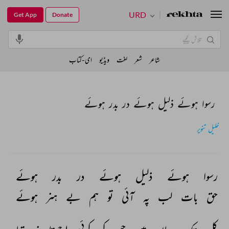
URD
Get App
Donate
شاعر
شعر
لغت
ویڈیو
ای-کتاب
رسوا ہوئے ذلیل ہوئے در بدر ہوئے
خلیل تنویر
رسوا 
ہوئے 
ذلیل 
ہوئے 
در 
بدر 
ہوئے 
حق 
بات 
لب 
پہ 
آئی 
تو 
ہم 
بے 
ہنر 
ہوئے 