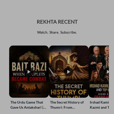
REKHTA RECENT
Watch. Share. Subscribe.
The Urdu Game That
The Secret History of
Irshad Kamil, B
Gave Us Antakshari |
Thumri: From
Kazmi and Top
Bait Bazi Explained
Lucknow’s Courts to
Poets Live at t