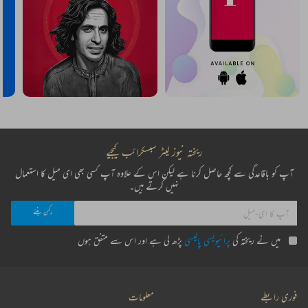
ریختہ نیوز لیٹر سبسکرائب کیجیے
آپ کو باقاعدگی سے کچھ حاصل کرنا ہے لیکن اس کے علاوہ آپ کسی بھی ای میل کا استعمال
نہیں کرتے ہیں۔
میں نے ریختہ کی
پرائیویسی پالیسی
پڑھ لی ہے اور اس سے متفق ہوں
فوری رابطے
معلومات