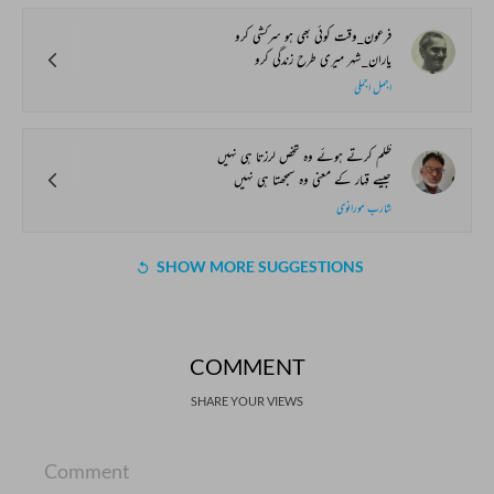
فرعون_وقت کوئی بھی ہو سرکشی کرو
یاران_شہر میری طرح زندگی کرو
اجمل اجملی
ظلم کرتے ہوئے وہ شخص لرزتا ہی نہیں
جیسے قہار کے معنی وہ سمجھتا ہی نہیں
شارب مورانوی
SHOW MORE SUGGESTIONS
COMMENT
SHARE YOUR VIEWS
Comment