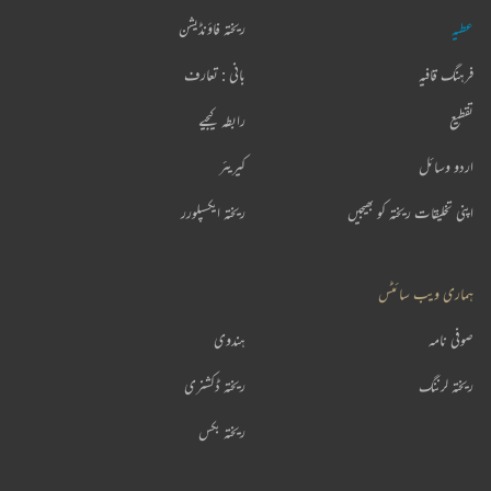
عطیہ
ریختہ فاؤنڈیشن
فرہنگ قافیہ
بانی : تعارف
تقطیع
رابطہ کیجیے
اردو وسائل
کیریئر
اپنی تخلیقات ریختہ کو بھیجیں
ریختہ ایکسپلورر
ہماری ویب سائٹس
صوفی نامہ
ہندوی
ریختہ لرننگ
ریختہ ڈکشنری
ریختہ بکس