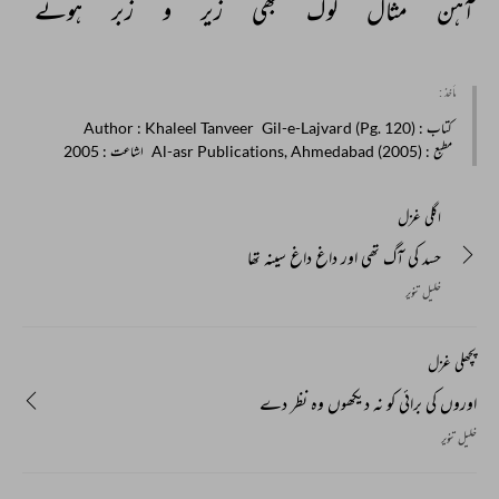
آہن 
مثال 
لوگ 
بھی 
زیر 
و 
زبر 
ہوئے 
مأخذ :
کتاب
: Gil-e-Lajvard (Pg. 120)
: Khaleel Tanveer
Author
مطبع
: Al-asr Publications, Ahmedabad (2005)
اشاعت
: 2005
اگلی غزل
حسد کی آگ تھی اور داغ داغ سینہ تھا
خلیل تنویر
پچھلی غزل
اوروں کی برائی کو نہ دیکھوں وہ نظر دے
خلیل تنویر