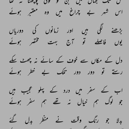
کل 
تک 
جہاں 
میں 
جن 
کو 
کوئی 
پوچھتا 
نہ 
تھا 
اس 
شہر 
بے 
چراغ 
میں 
وہ 
معتبر 
ہوئے 
بڑھنے 
لگی 
ہیں 
اور 
زمانوں 
کی 
دوریاں 
یوں 
فاصلے 
تو 
آج 
بہت 
مختصر 
ہوئے 
دل 
کے 
مکاں 
سے 
خوف 
کے 
سائے 
نہ 
چھٹ 
سکے 
رستے 
تو 
دور 
دور 
تلک 
بے 
خطر 
ہوئے 
اب 
کے 
سفر 
میں 
درد 
کے 
پہلو 
عجیب 
ہیں 
جو 
لوگ 
ہم 
خیال 
نہ 
تھے 
ہم 
سفر 
ہوئے 
بدلا 
جو 
رنگ 
وقت 
نے 
منظر 
بدل 
گئے 