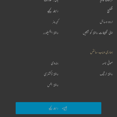
تقطیع
رابطہ کیجیے
اردو وسائل
کیریئر
اپنی تخلیقات ریختہ کو بھیجیں
ریختہ ایکسپلورر
ہماری ویب سائٹس
صوفی نامہ
ہندوی
ریختہ لرننگ
ریختہ ڈکشنری
ریختہ بکس
رابطہ کیجیے