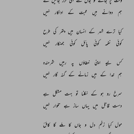
وقت 
پڑ 
جائے 
تو 
جاں 
سے 
بھی 
گزر 
جائیں 
گے 
ہم 
دوانے 
ہیں 
محبت 
کے 
اداکار 
نہیں 
کیا 
ترے 
شہر 
کے 
انسان 
ہیں 
پتھر 
کی 
طرح 
کوئی 
نغمہ 
کوئی 
پائل 
کوئی 
جھنکار 
نہیں 
کس 
لیے 
اپنی 
خطاؤں 
پہ 
رہیں 
شرمندہ 
ہم 
خدا 
کے 
ہیں 
زمانے 
کے 
گنہ 
گار 
نہیں 
سرخ 
رو 
ہو 
کے 
نکلنا 
تو 
بہت 
مشکل 
ہے 
دست 
قاتل 
میں 
یہاں 
ساز 
ہے 
تلوار 
نہیں 
مول 
کیا 
زخم 
دل 
و 
جاں 
کا 
ملے 
گا 
کاملؔ 