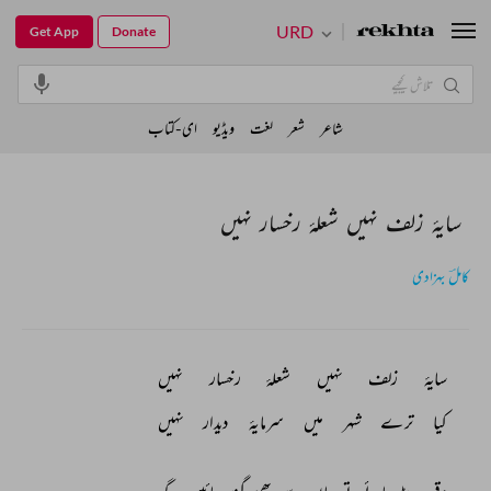
URD
Get App
Donate
شاعر
شعر
لغت
ویڈیو
ای-کتاب
سایۂ زلف نہیں شعلۂ رخسار نہیں
کاملؔ بہزادی
سایۂ 
زلف 
نہیں 
شعلۂ 
رخسار 
نہیں 
کیا 
ترے 
شہر 
میں 
سرمایۂ 
دیدار 
نہیں 