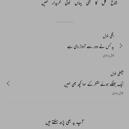
شاخ 
گل 
کا 
بھی 
یہاں 
کوئی 
خریدار 
نہیں 
اگلی غزل
یہ کس نے دور سے آواز دی ہے
کاملؔ بہزادی
پچھلی غزل
ایک بھٹکے ہوئے لشکر کے سوا کچھ بھی نہیں
کاملؔ بہزادی
آپ یہ بھی پڑھ سکتے ہیں