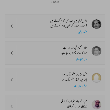
ہماری پسند
وفور_شوق میں جب بھی کلام کرتے ہیں
تو حرف حرف کو حسن_تمام کرتے ہیں
منظور ہاشمی
جنوں تعلیم کچھ فرما رہا ہے
خرد کا ساتھ چھوٹا جا رہا ہے
نہال سیوہاروی
مثل_رخسار_صنم رنگ_حنا
ہاتھ میں طرفہ_ستم رنگ_حنا
سرفراز خان وقار
ہم نے جائز شراب کر ڈالی
زندگانی خراب کر ڈالی