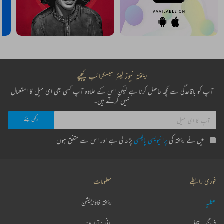
ریختہ نیوز لیٹر سبسکرائب کیجیے
آپ کو باقاعدگی سے کچھ حاصل کرنا ہے لیکن اس کے علاوہ آپ کسی بھی ای میل کا استعمال
نہیں کرتے ہیں۔
میں نے ریختہ کی
پرائیویسی پالیسی
پڑھ لی ہے اور اس سے متفق ہوں
فوری رابطے
معلومات
عطیہ
ریختہ فاؤنڈیشن
فرہنگ قافیہ
بانی : تعارف