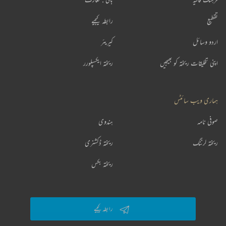
تقطیع
رابطہ کیجیے
اردو وسائل
کیریئر
اپنی تخلیقات ریختہ کو بھیجیں
ریختہ ایکسپلورر
ہماری ویب سائٹس
صوفی نامہ
ہندوی
ریختہ لرننگ
ریختہ ڈکشنری
ریختہ بکس
رابطہ کیجیے