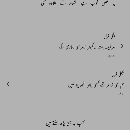
یہ 
شخص 
خوب 
ہے 
اشعار 
کے 
علاوہ 
بھی 
اگلی غزل
ہر ایک بات نہ کیوں زہر سی ہماری لگے
احمد فراز
پچھلی غزل
ہم بھی شاعر تھے کبھی جان سخن یاد نہیں
احمد فراز
آپ یہ بھی پڑھ سکتے ہیں