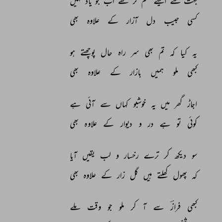
بہت 
سے 
ایسے 
ستم 
گر 
تھے 
اب 
جو 
یاد 
نہیں 
کسی 
حبیب 
دل 
آزار 
کے 
علاوہ 
بھی 
یہ 
کیا 
کہ 
تم 
بھی 
سر 
راہ 
حال 
پوچھتے 
ہو 
کبھی 
ملو 
ہمیں 
بازار 
کے 
علاوہ 
بھی 
اجاڑ 
گھر 
میں 
یہ 
خوشبو 
کہاں 
سے 
آئی 
ہے 
کوئی 
تو 
ہے 
در 
و 
دیوار 
کے 
علاوہ 
بھی 
سو 
دیکھ 
کر 
ترے 
رخسار 
و 
لب 
یقیں 
آیا 
کہ 
پھول 
کھلتے 
ہیں 
گل 
زار 
کے 
علاوہ 
بھی 
کبھی 
فرازؔ 
سے 
آ 
کر 
ملو 
جو 
وقت 
ملے 