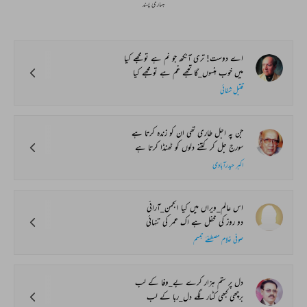
ہماری پسند
اے دوست! تری آنکھ جو نم ہے تو مجھے کیا
میں خوب ہنسوں_گا تجھے غم ہے تو مجھے کیا
قتیل شفائی
جن پہ اجل طاری تھی ان کو زندہ کرتا ہے
سورج جل کر کتنے دلوں کو ٹھنڈا کرتا ہے
اکبر حیدرآبادی
اس عالم_ویراں میں کیا انجمن_آرائی
دو روز کی محفل ہے اک عمر کی تنہائی
صوفی غلام مصطفےٰ تبسم
دل پر ستم ہزار کرے بے_وفا کے لب
برچھی کبھی کٹار لگے دل_ربا کے لب