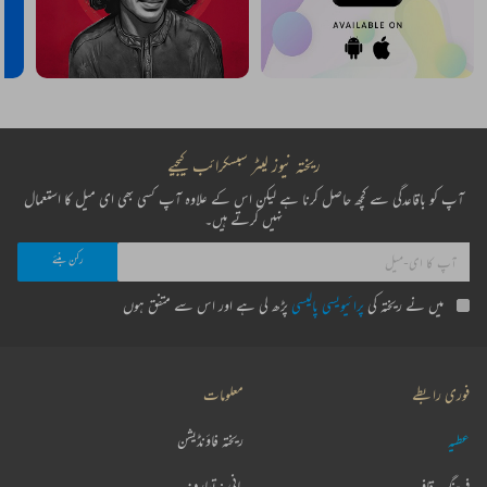
ریختہ نیوز لیٹر سبسکرائب کیجیے
آپ کو باقاعدگی سے کچھ حاصل کرنا ہے لیکن اس کے علاوہ آپ کسی بھی ای میل کا استعمال
نہیں کرتے ہیں۔
میں نے ریختہ کی
پرائیویسی پالیسی
پڑھ لی ہے اور اس سے متفق ہوں
فوری رابطے
معلومات
عطیہ
ریختہ فاؤنڈیشن
فرہنگ قافیہ
بانی : تعارف