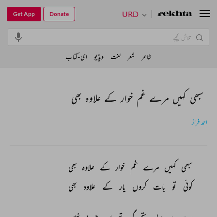
URD
Get App
Donate
شاعر
شعر
لغت
ویڈیو
ای-کتاب
سبھی کہیں مرے غم خوار کے علاوہ بھی
احمد فراز
سبھی 
کہیں 
مرے 
غم 
خوار 
کے 
علاوہ 
بھی 
کوئی 
تو 
بات 
کروں 
یار 
کے 
علاوہ 
بھی 