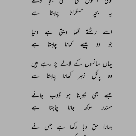
کوئی 
اسکول 
کی 
گھنٹی 
بجا 
دے 
یہ 
بچہ 
مسکرانا 
چاہتا 
ہے 
اسے 
رشتے 
تھما 
دیتی 
ہے 
دنیا 
جو 
دو 
پیسے 
کمانا 
چاہتا 
ہے 
یہاں 
سانسوں 
کے 
لالے 
پڑ 
رہے 
ہیں 
وہ 
پاگل 
زہر 
کھانا 
چاہتا 
ہے 
جسے 
بھی 
ڈوبنا 
ہو 
ڈوب 
جائے 
سمندر 
سوکھ 
جانا 
چاہتا 
ہے 
ہمارا 
حق 
دبا 
رکھا 
ہے 
جس 
نے 