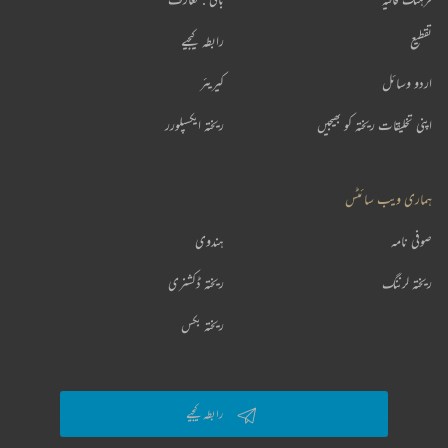
تقطیع
رابطہ کیجیے
اردو وسائل
کیریئر
اپنی تخلیقات ریختہ کو بھیجیں
ریختہ ایکسپلورر
ہماری ویب سائٹس
صوفی نامہ
ہندوی
ریختہ لرننگ
ریختہ ڈکشنری
ریختہ بکس
رابطہ کیجیے