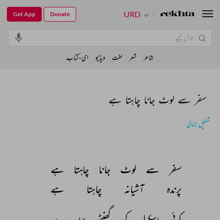
URD
Get App
Donate
شاعر
شعر
لغت
ویڈیو
ای-کتاب
سفر سے لوٹ جانا چاہتا ہے
شکیل جمالی
سفر 
سے 
لوٹ 
جانا 
چاہتا 
ہے 
پرندہ 
آشیانہ 
چاہتا 
ہے 