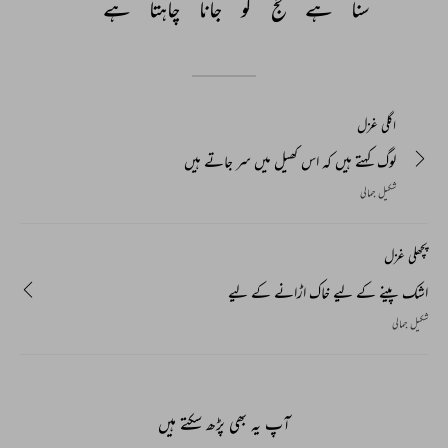
سنا 
ہے 
حج 
کو 
جانا 
چاہتا 
ہے 
اگلی غزل
لوگ کہتے ہیں کہ اس کھیل میں سر جاتے ہیں
شکیل جمالی
پچھلی غزل
اشک پینے کے لیے خاک اڑانے کے لیے
شکیل جمالی
آپ یہ بھی پڑھ سکتے ہیں