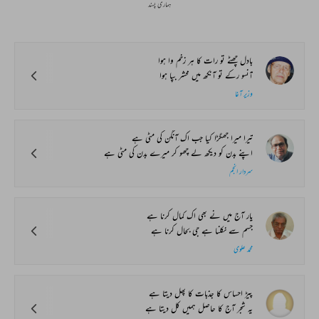
ہماری پسند
بادل چھٹے تو رات کا ہر زخم وا ہوا
آنسو رکے تو آنکھ میں محشر بپا ہوا
وزیر آغا
تیرا میرا جھگڑا کیا جب اک آنگن کی مٹی ہے
اپنے بدن کو دیکھ لے چھو کر میرے بدن کی مٹی ہے
سردار انجم
یار آج میں نے بھی اک کمال کرنا ہے
جسم سے نکلنا ہے جی بحال کرنا ہے
محمد علوی
پیڑ احساس کا جذبات کا پھل دیتا ہے
یہ شجر آج کا حاصل ہمیں کل دیتا ہے