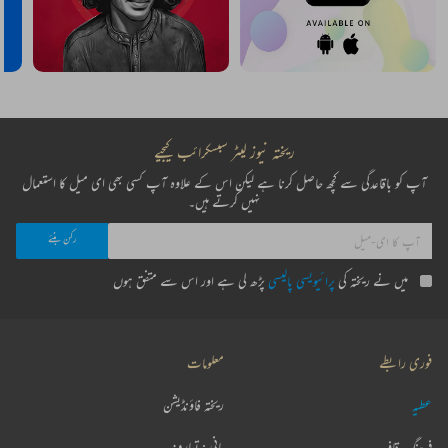
ریختہ نیوز لیٹر سبسکرائب کیجیے
آپ کو باقاعدگی سے کچھ حاصل کرنا ہے لیکن اس کے علاوہ آپ کسی بھی ای میل کا استعمال
نہیں کرتے ہیں۔
میں نے ریختہ کی
پرائیویسی پالیسی
پڑھ لی ہے اور اس سے متفق ہوں
فوری رابطے
معلومات
عطیہ
ریختہ فاؤنڈیشن
فرہنگ قافیہ
بانی : تعارف