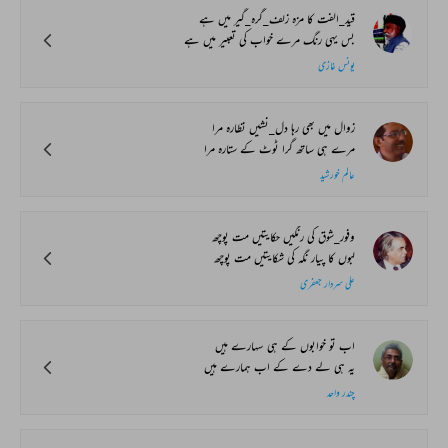
قید_الفت کا مزہ زلف_گرہ_گیر میں ہے
بس یہی رنگ مرے خواب کی تعبیر میں ہے
یونس غازی
زوال میں بھی رہا دل_نشیں نظارہ مرا
مرے ہی ساتھ گرا ٹوٹ کے ستارہ مرا
عالم خورشید
وفور_شوق کی رنگیں حکایتیں مت پوچھ
لبوں کا پیار نگہ کی شکایتیں مت پوچھ
علی سردار جعفری
اب تو خوابوں کے ہی سہارے ہیں
یہ ہی لے دے کے اب ہمارے ہیں
چندر واحد