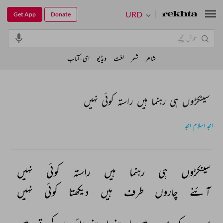
URD
Get App
Donate
شاعر
شعر
لغت
ویڈیو
ای-کتاب
سینکڑوں ہی رہنما ہیں راستہ کوئی نہیں
امجد اسلام امجد
سینکڑوں 
ہی 
رہنما 
ہیں 
راستہ 
کوئی 
نہیں 
آئنے 
چاروں 
طرف 
ہیں 
دیکھتا 
کوئی 
نہیں 