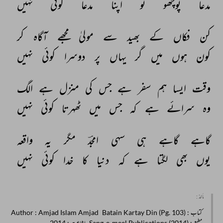
مدعا 
پوچھو 
تو 
اپنا 
مدعا 
کوئی 
نہیں 
کن‌ 
فکاں 
کے 
بھید 
سے 
مولیٰ 
مجھے 
آگاہ 
کر 
کون 
ہوں 
میں 
گر 
یہاں 
پر 
دوسرا 
کوئی 
نہیں 
وقت 
ایسا 
ہم 
سفر 
ہے 
جس 
کی 
منزل 
ہے 
الگ 
وہ 
سرائے 
ہے 
کہ 
جس 
میں 
ٹھہرتا 
کوئی 
نہیں 
گاہے 
گاہے 
ہی 
سہی 
امجدؔ 
مگر 
یہ 
واقعہ 
یوں 
بھی 
لگتا 
ہے 
کہ 
دنیا 
کا 
خدا 
کوئی 
نہیں 
مأخذ :
کتاب
: Batain Kartay Din (Pg. 103)
: Amjad Islam Amjad
Author
مطبع
: Sang-e-meel Publications (2014)
اشاعت
: 2014