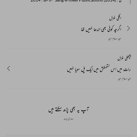
اگلی غزل
اگرچہ کوئی بھی اندھا نہیں تھا
امجد اسلام امجد
پچھلی غزل
رات میں اس کشمکش میں ایک پل سویا نہیں
امجد اسلام امجد
آپ یہ بھی پڑھ سکتے ہیں
ہماری پسند