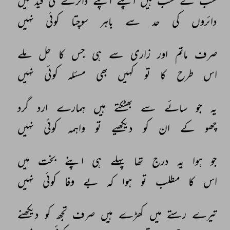
سب 
کے 
سب 
ہیں 
اپنے 
اپنے 
دائرے 
کی 
قید 
میں 
دائروں 
کی 
حد 
سے 
باہر 
سوچتا 
کوئی 
نہیں 
صرف 
ماتم 
اور 
زاری 
سے 
ہی 
جس 
کا 
حل 
ملے 
اس 
طرح 
کا 
تو 
کہیں 
بھی 
مسئلہ 
کوئی 
نہیں 
یہ 
جو 
سائے 
سے 
بھٹکتے 
ہیں 
ہمارے 
ارد 
گرد 
چھو 
کے 
ان 
کو 
دیکھیے 
تو 
واہمہ 
کوئی 
نہیں 
جو 
ہوا 
یہ 
درج 
تھا 
پہلے 
ہی 
اپنے 
بخت 
میں 
اس 
کا 
مطلب 
تو 
ہوا 
کہ 
بے 
وفا 
کوئی 
نہیں 
تیرے 
رستے 
میں 
کھڑے 
ہیں 
صرف 
تجھ 
کو 
دیکھنے 