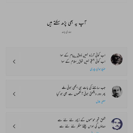
آپ یہ بھی پڑھ سکتے ہیں
ہماری پسند
اب کوئی آرزو نہیں ذوق_پیام کے سوا
اب کوئی جستجو نہیں شوق_سلام کے سوا
حفیظ ہوشیارپوری
جب سامنے کی بات ہی الجھی ہوئی ملے
پھر دور دیکھتی ہوئی آنکھوں سے بھی ہو کیا
صغیر ملال
شفق شجر موسموں کے زیور نئے نئے سے
دعاؤں کی اوس چنتے منظر نئے نئے سے