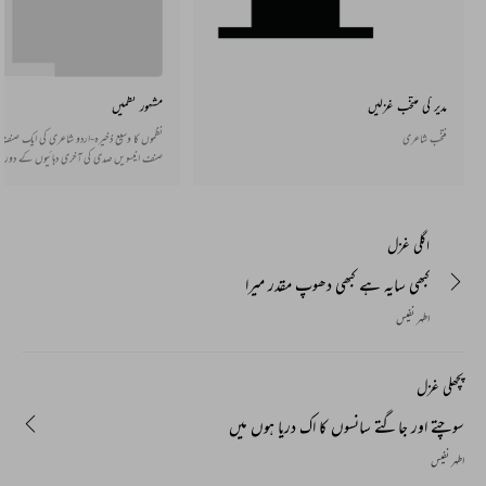
مدیر کی منتخب غزلیں
مشہور نظمیں
منتخب شاعری
نظموں کا وسیع ذخیرہ-اردو شاعری کی ایک صنف ا
صنف انیسویں صدی کی آخری دہائیوں کے دوران
سے پیدا ہوئی جو دھیرے دھیرے پوری طرح قائم 
اور قافیے میں بھی ہوتی ہے اور اس کے بغیر ب
بھی اردو میں مستحکم ہو گئی ہے۔
اگلی غزل
کبھی سایہ ہے کبھی دھوپ مقدر میرا
اطہر نفیس
پچھلی غزل
سوچتے اور جاگتے سانسوں کا اک دریا ہوں میں
اطہر نفیس