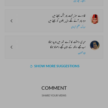
راجیندر منچندا بانی
لگا دے سوز_محبت پھر آگ سینے میں
مزہ پھر آنے لگے دل_جلوں کو جینے میں
مبارک عظیم آبادی
میری وحشت کا ترے شہر میں چرچا ہوگا
اب مجھے دیکھ کے شاید تجھے دھوکا ہوگا
شاذ تمکنت
SHOW MORE SUGGESTIONS
COMMENT
SHARE YOUR VIEWS