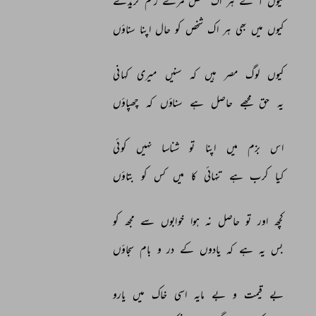
کیوں 
آ 
کے 
ہر 
اک 
شخص 
مرے 
زخم 
کریدے 
کیوں 
میں 
بھی 
ہر 
اک 
شخص 
کو 
حال 
اپنا 
سناؤں 
کیوں 
لوگ 
مصر 
ہیں 
کہ 
سنیں 
میری 
کہانی 
یہ 
حق 
مجھے 
حاصل 
ہے 
سناؤں 
کہ 
چھپاؤں 
اس 
بزم 
میں 
اپنا 
تو 
شناسا 
نہیں 
کوئی 
کیا 
کرب 
ہے 
تنہائی 
کا 
میں 
کس 
کو 
بتاؤں 
کچھ 
اور 
تو 
حاصل 
نہ 
ہوا 
خوابوں 
سے 
مجھ 
کو 
بس 
یہ 
ہے 
کہ 
یادوں 
کے 
در 
و 
بام 
سجاؤں 
بے 
قیمت 
و 
بے 
مایہ 
اسی 
خاک 
میں 
یارو 