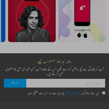
ریختہ نیوز لیٹر سبسکرائب کیجیے
آپ کو باقاعدگی سے کچھ حاصل کرنا ہے لیکن اس کے علاوہ آپ کسی بھی ای میل کا استعمال
نہیں کرتے ہیں۔
میں نے ریختہ کی
پرائیویسی پالیسی
پڑھ لی ہے اور اس سے متفق ہوں