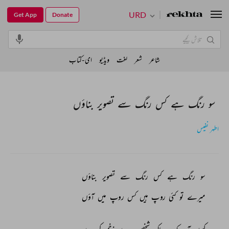
URD
Get App
Donate
شاعر
شعر
لغت
ویڈیو
ای-کتاب
سو رنگ ہے کس رنگ سے تصویر بناؤں
اطہر نفیس
سو 
رنگ 
ہے 
کس 
رنگ 
سے 
تصویر 
بناؤں 
میرے 
تو 
کئی 
روپ 
ہیں 
کس 
روپ 
میں 
آؤں 