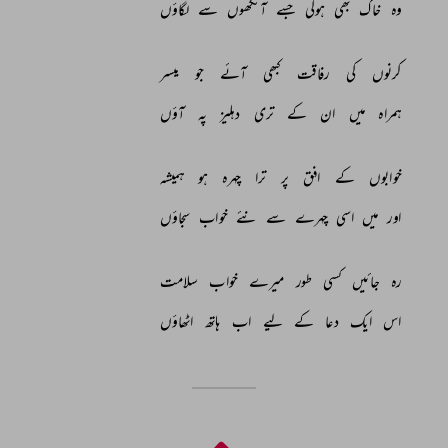
وہ 
خاک 
بھی 
ہوگی 
جسے 
آنکھوں 
سے 
لگاؤں 
کرنوں 
کی 
رفاقت 
کبھی 
آئے 
جو 
میسر 
ہمراہ 
میں 
ان 
کے 
تری 
دہلیز 
پہ 
آؤں 
خوابوں 
کے 
افق 
پر 
ترا 
چہرہ 
ہو 
ہمیشہ 
اور 
میں 
اسی 
چہرے 
سے 
نئے 
خواب 
سجاؤں 
رہ 
جائیں 
کسی 
طور 
میرے 
خواب 
سلامت 
اس 
ایک 
دعا 
کے 
لیے 
اب 
ہاتھ 
اٹھاؤں 