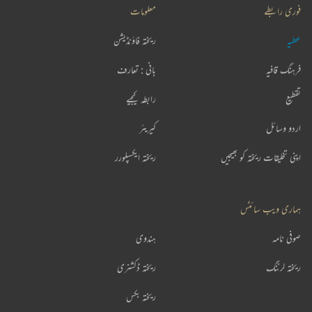
فوری رابطے
معلومات
عطیہ
ریختہ فاؤنڈیشن
فرہنگ قافیہ
بانی : تعارف
تقطیع
رابطہ کیجیے
اردو وسائل
کیریئر
اپنی تخلیقات ریختہ کو بھیجیں
ریختہ ایکسپلورر
ہماری ویب سائٹس
صوفی نامہ
ہندوی
ریختہ لرننگ
ریختہ ڈکشنری
ریختہ بکس