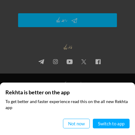
رابطہ کیجیے
فالو کیجیے
پرائیویسی پالیسی
استعمال کی شرائط
جملہ حقوق
Rekhta is better on the app
© 2026 Rekhta™ Foundation. All rights reserved.
To get better and faster experience read this on the all new Rekhta
ایپ میں
app
پڑھیے
Not now
Switch to app
RECITATIONS