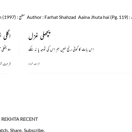
: Aaina Jhuta hai (Pg. 119)
: Farhat Shahzad
Author
مطبع
: Al-hamd Publication (1997)
پچھلی غزل
اگلی 
اس بات کا کوئی رنج نہیں ہم اس کی توجہ پا نہ سکے
دو جھکی 
فرحت شہ
فرحت شہزاد
REKHTA RECENT
tch. Share. Subscribe.