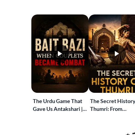
The Urdu Game That
The Secret History
Gave Us Antakshari |
Thumri: From
Bait Bazi Explained
Lucknow’s Courts 
Global Stages