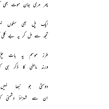
پھر 
مری 
جان 
موت 
بھی 
ایک 
پل 
بھی 
سکوں 
نہ
تجھ 
سے 
مل 
کر 
یہ 
بے 
کلی 
طرز 
موسم 
پہ 
بات 
چل
ورنہ 
ماضی 
کا 
ذکر 
ہی 
ک
دوستی 
جو 
نبھا 
نہیں 
ان 
سے 
شہزادؔ 
دشمنی 
ک