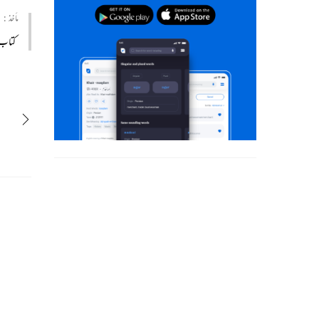
مأخذ :
کتاب