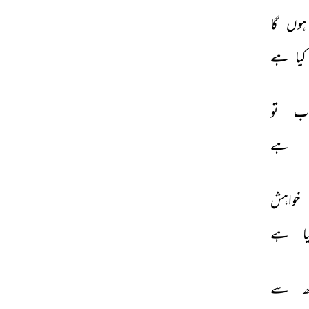
ہوں 
گا 
کیا 
ہے 
ب 
تو 
ہے 
خواہش 
ا 
ہے 
ھ 
سے 