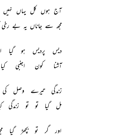
آج 
ہوں 
کل 
یہاں 
نہیں 
مجھ 
سے 
جاناں 
یہ 
بے 
رخی 
دیس 
پردیس 
ہو 
گیا 
ا
آشنا 
کون 
اجنبی 
کیا 
زندگی 
تیرے 
وصل 
کی 
مل 
گیا 
تو 
تو 
زندگی 
کی
اور 
گر 
تو 
بچھڑ 
گیا 
مج