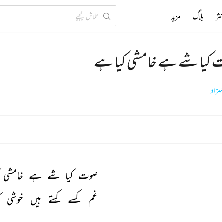
ثر
بلاگ
مزید
کیا شے ہے خامشی کیا ہے
زاد
صوت 
کیا 
شے 
ہے 
خامشی 
غم 
کسے 
کہتے 
ہیں 
خوشی 
ک