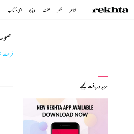
شاعر
شعر
لغت
ویڈیو
ای-کتاب
ن
صوت 
فرحت شہ
مزید دریافت کیجیے