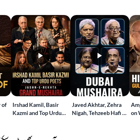
 of
Irshad Kamil, Basir
Javed Akhtar, Zehra
Amj
Kazmi and Top Urdu
Nigah, Tehzeeb Hafi &
on 
to
Poets Live at the
More | Live at the
Lif
Jashn-e-Rekhta
Dubai Grand Mushaira
Rub
London Grand