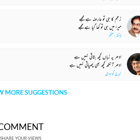
زعم کا ہی تو عارضہ ہے مجھے
میرا میں ہی تو کھا گیا ہے مجھے
ڈاکٹر اعظم
ادھر یہ زباں کچھ بتاتی نہیں ہے
ادھر آنکھ کچھ بھی چھپاتی نہیں ہے
نیرج گوسوامی
 MORE SUGGESTIONS
COMMENT
SHARE YOUR VIEWS