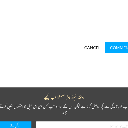
CANCEL
COMME
ریختہ نیوز لیٹر سبسکرائب کیجیے
پ کو باقاعدگی سے کچھ حاصل کرنا ہے لیکن اس کے علاوہ آپ کسی بھی ای میل کا استعمال نہیں کرتے
ہیں۔