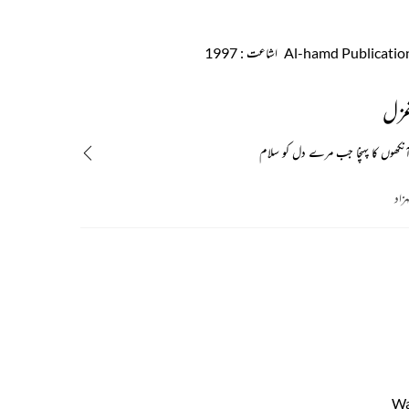
اشاعت
: 1997
غزل
آنکھوں کا پہنچا جب مرے دل کو سلام
زاد
Wa