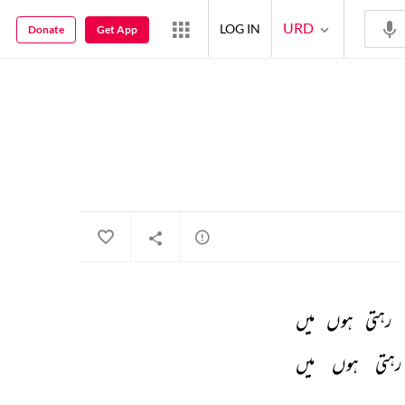
URD
LOG IN
Donate
Get App
رہتی 
ہوں 
میں 
رہتی 
ہوں 
میں 