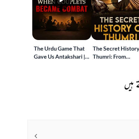
The Urdu Game That
The Secret History
Gave Us Antakshari |
Thumri: From
Bait Bazi Explained
Lucknow’s Courts 
Global Stages
 ہیں