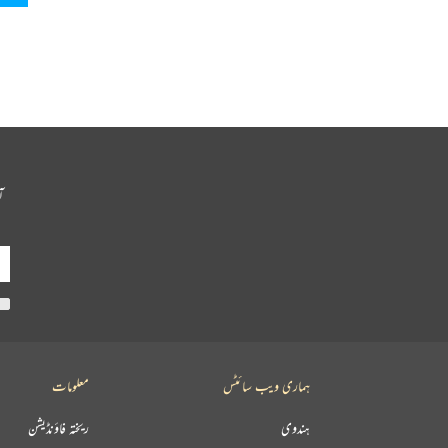
آ
ہماری ویب سائٹس
معلومات
ہندوی
ریختہ فاؤنڈیشن