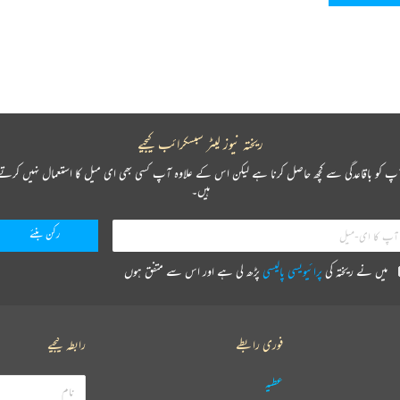
ریختہ نیوز لیٹر سبسکرائب کیجیے
پ کو باقاعدگی سے کچھ حاصل کرنا ہے لیکن اس کے علاوہ آپ کسی بھی ای میل کا استعمال نہیں کرتے
ہیں۔
میں نے ریختہ کی
پرائیویسی پالیسی
پڑھ لی ہے اور اس سے متفق ہوں
فوری رابطے
رابطہ کیجیے
عطیہ