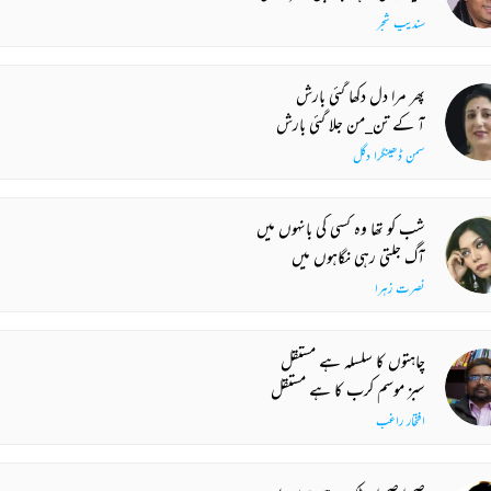
سندیپ شجر
پھر مرا دل دکھا گئی بارش
آ کے تن_من جلا گئی بارش
سمن ڈھینگرا دگل
شب کو تھا وہ کسی کی بانہوں میں
آگ جلتی رہی نگاہوں میں
نصرت زہرا
چاہتوں کا سلسلہ ہے مستقل
سبز موسم کرب کا ہے مستقل
افتخار راغب