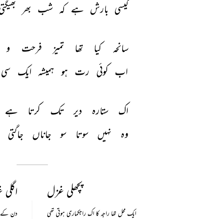
کیسی 
بارش 
ہے 
کہ 
شب 
بھر 
بھیگتی
سانحہ 
کیا 
تھا 
تمیز 
فرحت 
و 
اب 
کوئی 
رت 
ہو 
ہمیشہ 
ایک 
سی 
اک 
ستارہ 
دیر 
تک 
کرتا 
ہے 
وہ 
نہیں 
سوتا 
سو 
جاناں 
جاگتی 
پچھلی غزل
اگلی 
ایک محل تھا راجہ کا اک راجکماری ہوتی تھی
دن کے سا