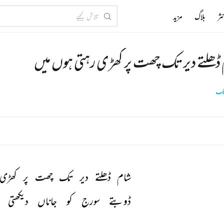
ثر
بلاگ
مزید
ڈھلتے دیر تک چھت پر کھڑی رہتی ہوں میں
لک
شام 
ڈھلتے 
دیر 
تک 
چھت 
پر 
کھڑی 
ڈوبتے 
سورج 
کو 
جاناں 
دیکھتی 