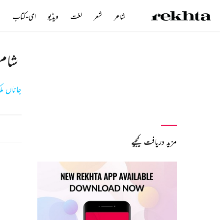
شاعر
شعر
لغت
ویڈیو
ای-کتاب
ن
شام 
جاناں م
مزید دریافت کیجیے