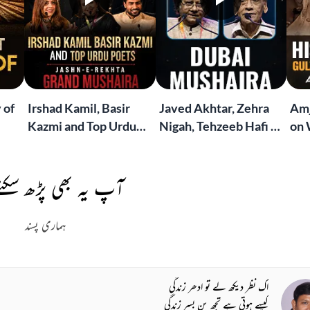
 of
Irshad Kamil, Basir
Javed Akhtar, Zehra
Amj
Kazmi and Top Urdu
Nigah, Tehzeeb Hafi &
on 
to
Poets Live at the
More | Live at the
Lif
Jashn-e-Rekhta
Dubai Grand Mushaira
Rub
London Grand
آپ یہ بھی پڑھ سکتے
Mushaira
ہماری پسند
اک نظر دیکھ لے تو ادھر زندگی
کیسے ہوتی ہے تجھ بن بسر زندگی