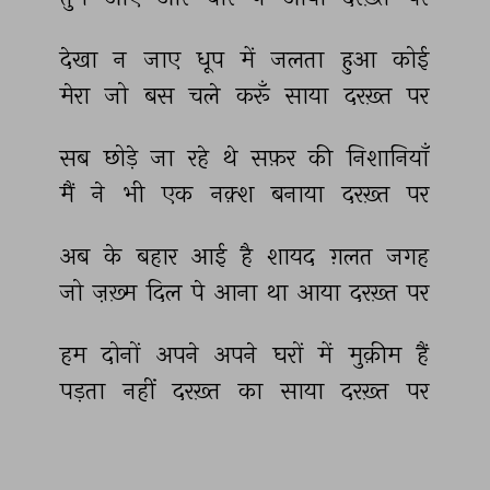
देखा 
न 
जाए 
धूप 
में 
जलता 
हुआ 
कोई 
मेरा 
जो 
बस 
चले 
करूँ 
साया 
दरख़्त 
पर 
सब 
छोड़े 
जा 
रहे 
थे 
सफ़र 
की 
निशानियाँ 
मैं 
ने 
भी 
एक 
नक़्श 
बनाया 
दरख़्त 
पर 
अब 
के 
बहार 
आई 
है 
शायद 
ग़लत 
जगह 
जो 
ज़ख़्म 
दिल 
पे 
आना 
था 
आया 
दरख़्त 
पर 
हम 
दोनों 
अपने 
अपने 
घरों 
में 
मुक़ीम 
हैं 
पड़ता 
नहीं 
दरख़्त 
का 
साया 
दरख़्त 
पर 