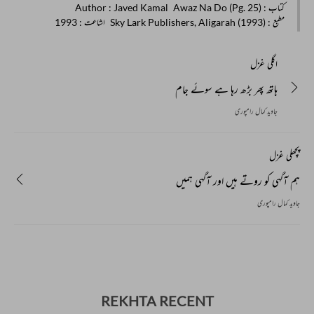
کتاب
: Awaz Na Do (Pg. 25)
: Javed Kamal
Author
مطبع
: Sky Lark Publishers, Aligarah (1993)
اشاعت
: 1993
اگلی غزل
ہاتھ پھر بڑھ رہا ہے سوئے جام
جاوید کمال رامپوری
پچھلی غزل
ہم آگہی کو روتے ہیں اور آگہی ہمیں
جاوید کمال رامپوری
REKHTA RECENT