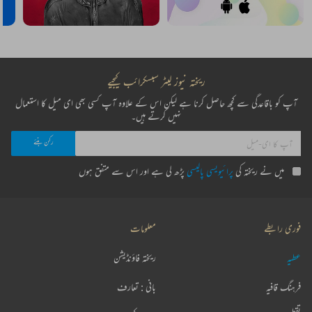
ریختہ نیوز لیٹر سبسکرائب کیجیے
آپ کو باقاعدگی سے کچھ حاصل کرنا ہے لیکن اس کے علاوہ آپ کسی بھی ای میل کا استعمال
نہیں کرتے ہیں۔
میں نے ریختہ کی
پرائیویسی پالیسی
پڑھ لی ہے اور اس سے متفق ہوں
فوری رابطے
معلومات
عطیہ
ریختہ فاؤنڈیشن
فرہنگ قافیہ
بانی : تعارف