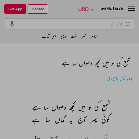
URD
Get App
Donate
شاعر
شعر
لغت
ویڈیو
ای-کتاب
شمع کی لو میں کچھ دھواں سا ہے
جاوید کمال رامپوری
شمع 
کی 
لو 
میں 
کچھ 
دھواں 
سا 
ہے 
کوئی 
پھر 
آج 
بد 
گماں 
سا 
ہے 