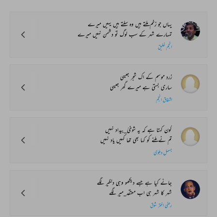
یہاں جو زخم ملتے ہیں وہ سلتے ہیں یہیں میرے
تمہارے شہر کے سب لوگ تو دشمن نہیں میرے
انجم خلیق
زرد موسم کے اک شجر جیسی
ساری بستی ہے میرے گھر جیسی
اشفاق انجم
کون کہتا ہے کہ یہ شوخیٔ_بیداد نہیں
تم نے ملنے کو کہا بھی تھا کہیں یاد نہیں
بسمل دہلوی
جانے کیا ہے جسے دیکھو وہی دلگیر لگے
شہر کا شہر ہی اب معتقد_میر لگے
رضی اختر شوق