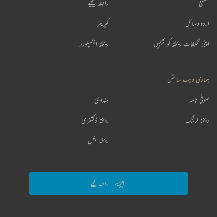
تقطیع
رابطہ کیجیے
اردو وسائل
کیریئر
اپنی تخلیقات ریختہ کو بھیجیں
ریختہ ایکسپلورر
ہماری ویب سائٹس
صوفی نامہ
ہندوی
ریختہ لرننگ
ریختہ ڈکشنری
ریختہ بکس
رابطہ کیجیے