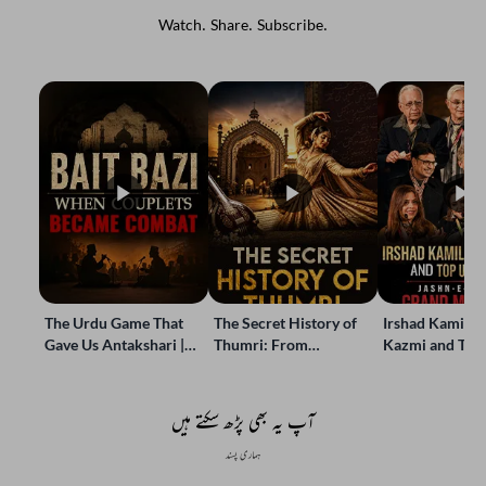
Watch. Share. Subscribe.
The Urdu Game That
The Secret History of
Irshad Kamil, B
Gave Us Antakshari |
Thumri: From
Kazmi and Top
Bait Bazi Explained
Lucknow’s Courts to
Poets Live at t
Global Stages
e-Rekhta Lond
Mushaira
آپ یہ بھی پڑھ سکتے ہیں
ہماری پسند