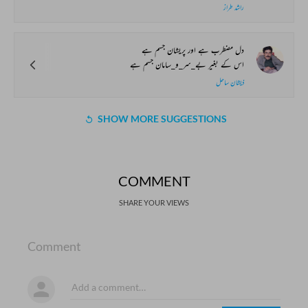
راشد طراز
دل مضطرب ہے اور پریشان جسم ہے
اس کے بغیر بے_سر_و_سامان جسم ہے
ذیشان ساحل
SHOW MORE SUGGESTIONS
COMMENT
SHARE YOUR VIEWS
Comment