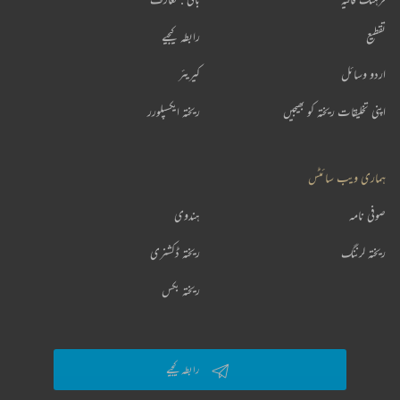
تقطیع
رابطہ کیجیے
اردو وسائل
کیریئر
اپنی تخلیقات ریختہ کو بھیجیں
ریختہ ایکسپلورر
ہماری ویب سائٹس
صوفی نامہ
ہندوی
ریختہ لرننگ
ریختہ ڈکشنری
ریختہ بکس
رابطہ کیجیے