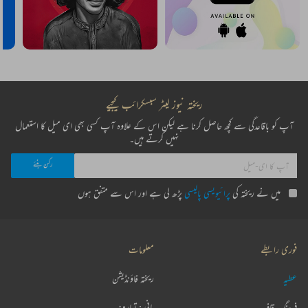
ریختہ نیوز لیٹر سبسکرائب کیجیے
آپ کو باقاعدگی سے کچھ حاصل کرنا ہے لیکن اس کے علاوہ آپ کسی بھی ای میل کا استعمال
نہیں کرتے ہیں۔
میں نے ریختہ کی
پرائیویسی پالیسی
پڑھ لی ہے اور اس سے متفق ہوں
فوری رابطے
معلومات
عطیہ
ریختہ فاؤنڈیشن
فرہنگ قافیہ
بانی : تعارف