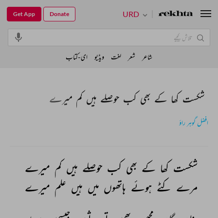
URD
Get App
Donate
شاعر
شعر
لغت
ویڈیو
ای-کتاب
شکست کھا کے بھی کب حوصلے ہیں کم میرے
افضل گوہر راؤ
شکست 
کھا 
کے 
بھی 
کب 
حوصلے 
ہیں 
کم 
میرے 
مرے 
کٹے 
ہوئے 
ہاتھوں 
میں 
ہیں 
علم 
میرے 