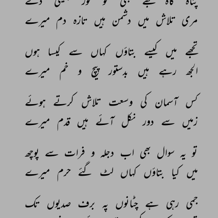
پناہ 
گاہ 
مجھے 
بھی 
تو 
ثور 
جیسی 
دے 
مری 
تلاش 
میں 
دشمن 
ہیں 
تازہ 
دم 
میرے 
تجھے 
میں 
کیسے 
بتاؤں 
کہاں 
سے 
کیسا 
ہوں 
الجھ 
رہے 
ہیں 
بدستور 
پیچ 
و 
خم 
میرے 
کس 
آسمان 
کی 
وسعت 
تلاش 
کرتے 
ہوئے 
زمیں 
سے 
دور 
نکل 
آئے 
ہیں 
قدم 
میرے 
تو 
یہ 
سوال 
بھی 
اب 
دجلہ 
و 
فرات 
سے 
پوچھ 
میں 
کیا 
بتاؤں 
کہاں 
لٹ 
گئے 
حرم 
میرے 
جمی 
رہی 
ہے 
چٹانوں 
پہ 
برف 
صدیوں 
تک 