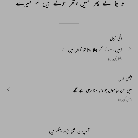
تو 
جا 
کے 
پھر 
کہیں 
پتھر 
ہوئے 
ہیں 
نم 
میرے 
اگلی غزل
زمیں سے آگے بھلا جانا تھا کہاں میں نے
افضل گوہر راؤ
پچھلی غزل
میں سن رہا ہوں جو دنیا سنا رہی ہے مجھے
افضل گوہر راؤ
آپ یہ بھی پڑھ سکتے ہیں