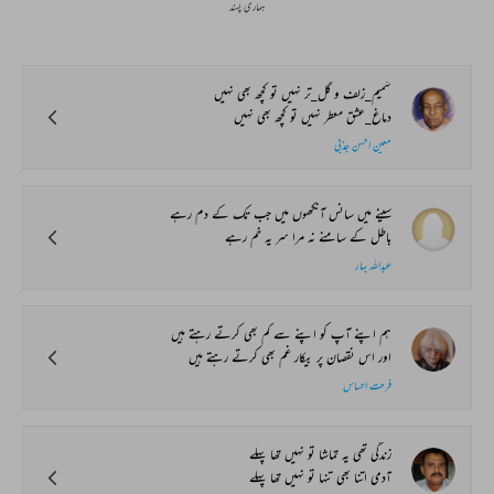
ہماری پسند
شمیم_زلف و گل_تر نہیں تو کچھ بھی نہیں
دماغ_عشق معطر نہیں تو کچھ بھی نہیں
معین احسن جذبی
سینے میں سانس آنکھوں میں جب تک کے دم رہے
باطل کے سامنے نہ مرا سر یہ خم رہے
عبداللہ بہار
ہم اپنے آپ کو اپنے سے کم بھی کرتے رہتے ہیں
اور اس نقصان پر بیکار غم بھی کرتے رہتے ہیں
فرحت احساس
زندگی تھی یہ تماشا تو نہیں تھا پہلے
آدمی اتنا بھی تنہا تو نہیں تھا پہلے