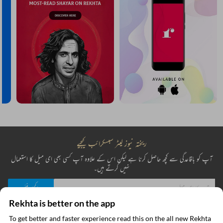
ریختہ نیوز لیٹر سبسکرائب کیجیے
آپ کو باقاعدگی سے کچھ حاصل کرنا ہے لیکن اس کے علاوہ آپ کسی بھی ای میل کا استعمال
نہیں کرتے ہیں۔
Rekhta is better on the app
میں نے ریختہ کی
پرائیویسی پالیسی
پڑھ لی ہے اور اس سے متفق ہوں
To get better and faster experience read this on the all new Rekhta