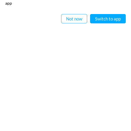
ایپ میں
app
پڑھیے
فوری رابطے
معلومات
Not now
Switch to app
عطیہ
ریختہ فاؤنڈیشن
فرہنگ قافیہ
بانی : تعارف
تقطیع
رابطہ کیجیے
اردو وسائل
کیریئر
اپنی تخلیقات ریختہ کو بھیجیں
ریختہ ایکسپلورر
ہماری ویب سائٹس
صوفی نامہ
ہندوی
ریختہ لرننگ
ریختہ ڈکشنری