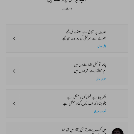
ہماری پسند
اوروں پہ اتفاق سے سبقت ملی مجھے
بھولے سے سرکشی کی روایت ملی مجھے
باقر مہدی
چاند تو کھل اٹھا ستاروں میں
ہم سلگتے رہے شراروں میں
سوہن راہی
بکھر چکا ہے تعلق کساؤ مشکل ہے
چلو ہٹاؤ کہ اب رکھ_رکھاؤ مشکل ہے
نصرت مہدی
میں کرب_بت_تراشیٔ_آذر میں قید تھا