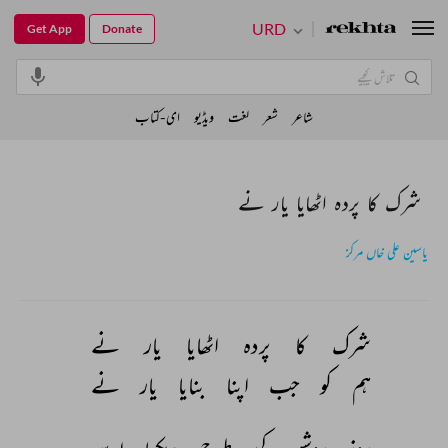
URD
Get App
Donate
شاعر
شعر
لغت
ویڈیو
ای-کتاب
شرک کا پردہ اٹھایا یار نے
یاسین علی خاں مرکز
شرک 
کا 
پردہ 
اٹھایا 
یار 
نے 
ہم 
کو 
جب 
اپنا 
بنایا 
یار 
نے 