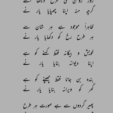
روز 
روشن 
کی 
طرح 
دیکھا 
اسے 
گرچہ 
منہ 
اپنا 
چھپایا 
یار 
نے 
ظاہراً 
موجود 
ہے 
ہر 
شان 
سے 
ہر 
طرح 
رخ 
کو 
دکھایا 
یار 
نے 
خویش 
و 
بیگانہ 
فقط 
کہنے 
کو 
ہے 
اپنا 
دیوانہ 
بنایا 
یار 
نے 
بندہ 
بن 
جانا 
فقط 
چھپنے 
کو 
ہے 
گھر 
کو 
ویرانہ 
بنایا 
یار 
نے 
پھیر 
گردوں 
سے 
ہے 
صورت 
ہر 
طرح 