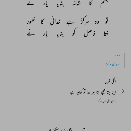
جسم 
کا 
شانہ 
بنایا 
یار 
نے 
تو 
وہ 
مرکزؔ 
ہے 
خدائی 
کا 
ظہور 
خط 
فاصل 
کو 
بنایا 
یار 
نے 
مأخذ :
دیوان مرکز
اگلی غزل
اپنا پتہ مجھے بتا بہر خدا تو کون ہے
یاسین علی خاں مرکز
آپ یہ بھی پڑھ سکتے ہیں