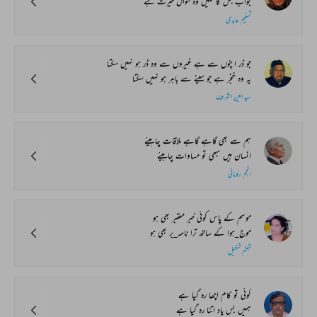
جواب جس کا نہیں وہ سوال حیرت ہے
تسنیم عابدی
جو ڈر اپنوں سے ہے غیروں سے وہ ڈر ہو نہیں سکتا
یہ وہ خنجر ہے جو سینے سے باہر ہو نہیں سکتا
سید امین اشرف
ہم سے بھی گاہے گاہے ملاقات چاہیئے
انسان ہیں سبھی تو مساوات چاہیئے
انجم رومانی
موسم کے پاس کوئی خبر معتبر بھی ہو
موج_ہوا کے ساتھ ترا نامہ_بر بھی ہو
شبنم شکیل
کوئی تو کام اچھا رہ گیا ہے
ہمیں بس یاد اتنا رہ گیا ہے