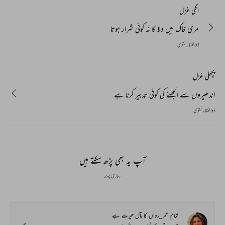
اگلی غزل
مری خاک میں ولا کا نہ کوئی شرار ہوتا
ذوالفقار نقوی
پچھلی غزل
اندھیروں سے الجھنے کی کوئی تدبیر کرنا ہے
ذوالفقار نقوی
آپ یہ بھی پڑھ سکتے ہیں
ہماری پسند
تمام عمر_رواں کا مآل حیرت ہے