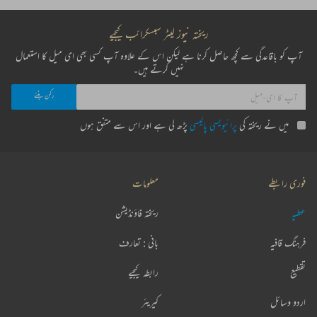
ریختہ نیوز لیٹر سبسکرائب کیجیے
آپ کو باقاعدگی سے کچھ حاصل کرنا ہے لیکن اس کے علاوہ آپ کسی بھی ای میل کا استعمال
نہیں کرتے ہیں۔
میں نے ریختہ کی
پرائیویسی پالیسی
پڑھ لی ہے اور اس سے متفق ہوں
فوری رابطے
معلومات
عطیہ
ریختہ فاؤنڈیشن
فرہنگ قافیہ
بانی : تعارف
تقطیع
رابطہ کیجیے
اردو وسائل
کیریئر