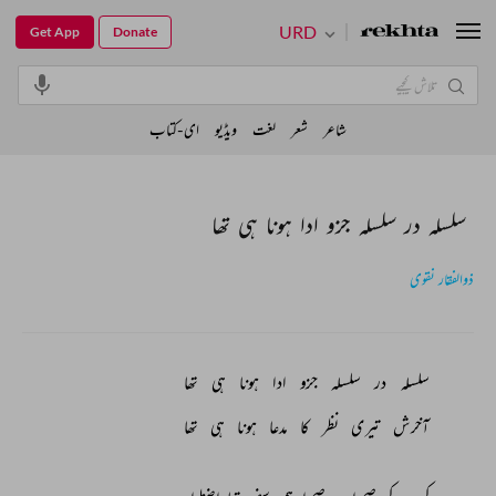
URD
Get App
Donate
شاعر
شعر
لغت
ویڈیو
ای-کتاب
سلسلہ در سلسلہ جزو ادا ہونا ہی تھا
ذوالفقار نقوی
سلسلہ 
در 
سلسلہ 
جزو 
ادا 
ہونا 
ہی 
تھا 
آخرش 
تیری 
نظر 
کا 
مدعا 
ہونا 
ہی 
تھا 