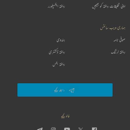
اپنی تخلیقات ریختہ کو بھیجیں
ریختہ ایکسپلورر
ہماری ویب سائٹس
صوفی نامہ
ہندوی
ریختہ لرننگ
ریختہ ڈکشنری
ریختہ بکس
رابطہ کیجیے
فالو کیجیے