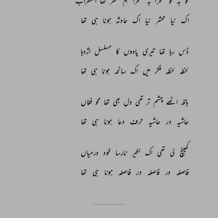
کو 
بہ 
کو 
صحرا 
بہ 
صحرا 
ہم 
سفر 
تھا 
اضطراب 
اک 
نیا 
محشر 
نیا 
اک 
حادثہ 
ہونا 
ہی 
تھا 
ڈس 
رہا 
تھا 
تیری 
یادوں 
کا 
مسلسل 
اژدہا 
لحظہ 
لحظہ 
فکر 
میں 
اک 
سانحہ 
ہونا 
ہی 
تھا 
ہاتھ 
اٹھے 
چشم 
تر 
تھی 
دل 
بھی 
تھا 
محو 
فغاں 
حاشیہ 
در 
حاشیہ 
حرف 
دعا 
ہونا 
ہی 
تھا 
کھینچ 
لی 
تھی 
اک 
لکیر 
نارسا 
خود 
درمیاں 
فاصلہ 
در 
فاصلہ 
در 
فاصلہ 
ہونا 
ہی 
تھا 