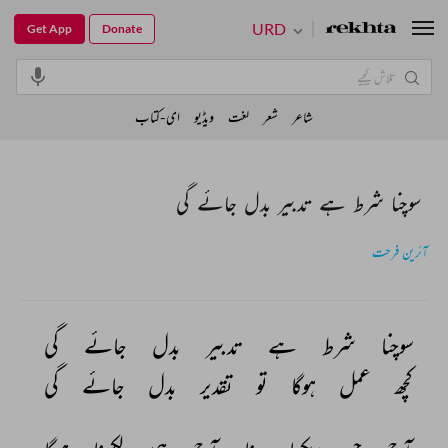
URD
Get App
Donate
شاعر
شعر
لغت
ویڈیو
ای-کتاب
سوچنا شرط ہے تدبیر بدل جائے گی
آئرین فرحت
سوچنا 
شرط 
ہے 
تدبیر 
بدل 
جائے 
گی 
کچھ 
عمل 
ہوگا 
تو 
تقدیر 
بدل 
جائے 
گی 