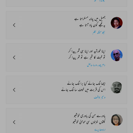
شیوندرا سنگھ
جھیل میں چاند مسکراتا ہے
یہ مجھے کون یاد آتا ہے
نیلو میگھ نیلم
اپنا خورشید اور اپنا ہی قمر پیدا کر
تو محبت کا شجر ہے تو ثمر پیدا کر
رام چندر ورما ساحل
اچھا لگ جائے کیا برا لگ جائے
اس کی قربت میں خوف سا لگ جائے
وسیم تاشف
باورے من کی باوری خوشبو
گیتوں غزلوں سی موہنی خوشبو
ارادھنا پرساد