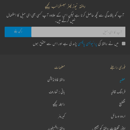
ریختہ نیوز لیٹر سبسکرائب کیجیے
آپ کو باقاعدگی سے کچھ حاصل کرنا ہے لیکن اس کے علاوہ آپ کسی بھی ای میل کا استعمال
نہیں کرتے ہیں۔
میں نے ریختہ کی
پرائیویسی پالیسی
پڑھ لی ہے اور اس سے متفق ہوں
فوری رابطے
معلومات
عطیہ
ریختہ فاؤنڈیشن
فرہنگ قافیہ
بانی : تعارف
تقطیع
رابطہ کیجیے
اردو وسائل
کیریئر
اپنی تخلیقات ریختہ کو بھیجیں
ریختہ ایکسپلورر