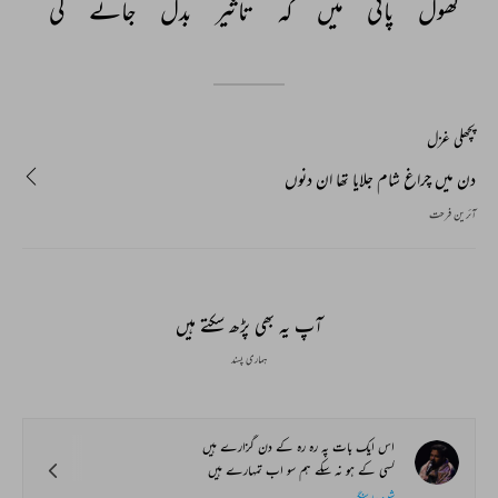
گھول 
پانی 
میں 
کہ 
تاثیر 
بدل 
جائے 
گی 
پچھلی غزل
دن میں چراغ شام جلایا تھا ان دنوں
آئرین فرحت
آپ یہ بھی پڑھ سکتے ہیں
ہماری پسند
اس ایک بات پہ رہ رہ کے دن گزارے ہیں
کسی کے ہو نہ سکے ہم سو اب تمہارے ہیں