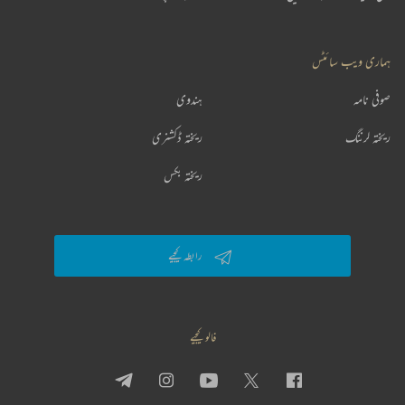
ہماری ویب سائٹس
صوفی نامہ
ہندوی
ریختہ لرننگ
ریختہ ڈکشنری
ریختہ بکس
رابطہ کیجیے
فالو کیجیے