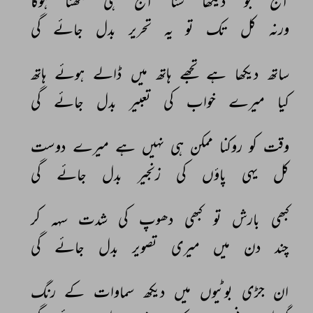
آج 
جو 
دیکھا 
سنا 
آج 
ہی 
لکھنا 
ہوگا 
ورنہ 
کل 
تک 
تو 
یہ 
تحریر 
بدل 
جائے 
گی 
ساتھ 
دیکھا 
ہے 
تجھے 
ہاتھ 
میں 
ڈالے 
ہوئے 
ہاتھ 
کیا 
میرے 
خواب 
کی 
تعبیر 
بدل 
جائے 
گی 
وقت 
کو 
روکنا 
ممکن 
ہی 
نہیں 
ہے 
میرے 
دوست 
کل 
یہی 
پاؤں 
کی 
زنجیر 
بدل 
جائے 
گی 
کبھی 
بارش 
تو 
کبھی 
دھوپ 
کی 
شدت 
سہہ 
کر 
چند 
دن 
میں 
میری 
تصویر 
بدل 
جائے 
گی 
ان 
جڑی 
بوٹیوں 
میں 
دیکھ 
سماوات 
کے 
رنگ 