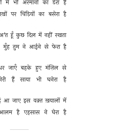
ं 
में 
भी 
अरमानों 
का 
डेरा 
है 
ख़ों 
पर 
चिड़ियों 
का 
बसेरा 
है 
अ'त 
हूँ 
कुछ 
दिल 
में 
नहीं 
रखता 
 
मुँह 
तुम 
ने 
आईने 
से 
फेरा 
है 
धर 
जाएँ 
बहके 
हुए 
मंज़िल 
से 
ेरी 
हैं 
साया 
भी 
घनेरा 
है 
 
आ 
जाए 
इस 
वक़्त 
ख़यालों 
में 
आलम 
है 
एहसास 
ने 
घेरा 
है 