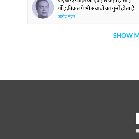
जज़्बा-ए-शौक़ का इज़हार कहाँ होता है
याँ हक़ीक़त पे भी ख़्वाबों का गुमाँ होता है
जावेद मंज़र
SHOW M
Comment