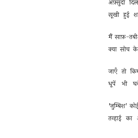
अफ़्सुर्दा 
दिलो
सूखी 
हुई 
शा
मैं 
साफ़-तबी
क्या 
सोच 
के
जाएँ 
तो 
कि
धूपें 
भी 
घन
'जुम्बिश' 
कोई
तन्हाई 
का 