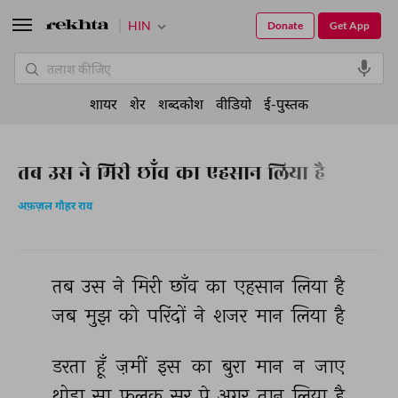
HIN
Donate
Get App
शायर
शेर
शब्दकोश
वीडियो
ई-पुस्तक
तब उस ने मिरी छाँव का एहसान लिया है
अफ़ज़ल गौहर राव
तब 
उस 
ने 
मिरी 
छाँव 
का 
एहसान 
लिया 
है 
जब 
मुझ 
को 
परिंदों 
ने 
शजर 
मान 
लिया 
है 
डरता 
हूँ 
ज़मीं 
इस 
का 
बुरा 
मान 
न 
जाए 
थोड़ा 
सा 
फ़लक 
सर 
पे 
अगर 
तान 
लिया 
है 