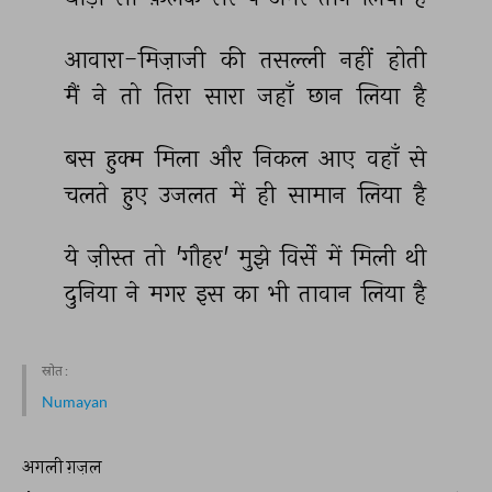
आवारा-मिज़ाजी 
की 
तसल्ली 
नहीं 
होती 
मैं 
ने 
तो 
तिरा 
सारा 
जहाँ 
छान 
लिया 
है 
बस 
हुक्म 
मिला 
और 
निकल 
आए 
वहाँ 
से 
चलते 
हुए 
उजलत 
में 
ही 
सामान 
लिया 
है 
ये 
ज़ीस्त 
तो 
'गौहर' 
मुझे 
विर्से 
में 
मिली 
थी 
दुनिया 
ने 
मगर 
इस 
का 
भी 
तावान 
लिया 
है 
स्रोत :
Numayan
अगली ग़ज़ल