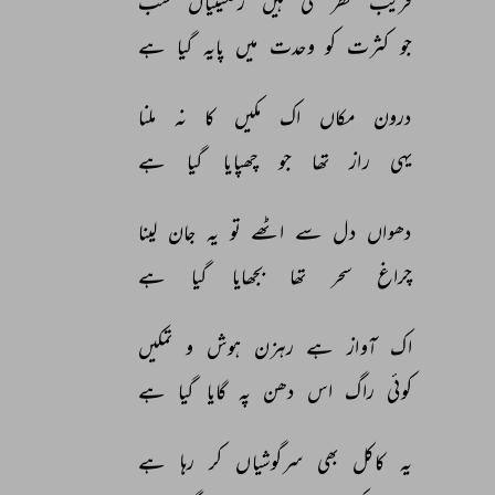
فریب 
نظر 
کی 
ہیں 
رنگینیاں 
سب 
جو 
کثرت 
کو 
وحدت 
میں 
پایہ 
گیا 
ہے 
درون 
مکاں 
اک 
مکیں 
کا 
نہ 
ملنا 
یہی 
راز 
تھا 
جو 
چھپایا 
گیا 
ہے 
دھواں 
دل 
سے 
اٹھے 
تو 
یہ 
جان 
لینا 
چراغ 
سحر 
تھا 
بجھایا 
گیا 
ہے 
اک 
آواز 
ہے 
رہزن 
ہوش 
و 
تمکیں 
کوئی 
راگ 
اس 
دھن 
پہ 
گایا 
گیا 
ہے 
یہ 
کاکل 
بھی 
سرگوشیاں 
کر 
رہا 
ہے 