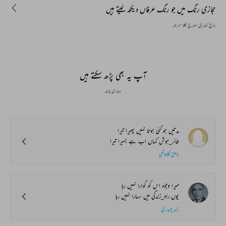
حجازی رنگ میں جو رنگ عرفاں دیکھ لیتے ہیں
راج کماری سورج کلا سرور
آپ یہ بھی پڑھ سکتے ہیں
ہماری پسند
مدتیں ہو گئی ہوتا نہیں پھیرا تیرا
طائر_ہوش کہاں اب ہے بسیرا تیرا
ناطق گلاوٹھی
میرا وجود اس کو گوارا نہیں رہا
یوں راہ_زندگی میں سہارا نہیں رہا
زاہد چوہدری