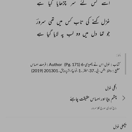
اسے 
کس 
لئے 
سر 
چڑھایا 
گیا 
ہے 
غزل 
کہنے 
کی 
تاب 
کس 
میں 
تھی 
سرورؔ 
جو 
تھا 
دل 
میں 
وو 
لب 
پہ 
لایا 
گیا 
ہے 
مأخذ :
کتاب
: غزل اس نے چھیڑی-6 (Pg. 171)
Author
: فرحت احساس
مطبع
: ریختہ بکس ،بی۔37،سیکٹر۔1،نوئیڈا،اترپردیش۔201301 (2019)
اگلی غزل
چشم بینا اور احساس حقیقت چاہئے
راج کماری سورج کلا سرور
پچھلی غزل