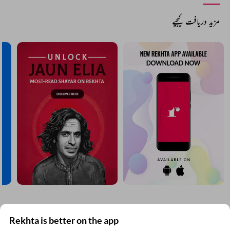
مزید دریافت کیجیے
Rekhta is better on the app
ریختہ نیوز لیٹر سبسکرائب کیجیے