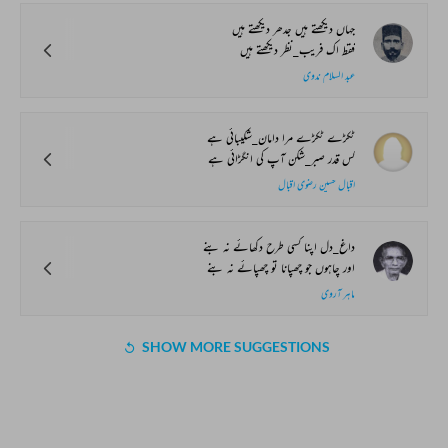
جہاں دیکھتے ہیں جدھر دیکھتے ہیں
فقط اک فریب_نظر دیکھتے ہیں
عبد السلام ندوی
ٹکڑے ٹکڑے مرا دامان_شکیبائی ہے
کس قدر صبر_شکن آپ کی انگڑائی ہے
اقبال حسین رضوی اقبال
داغ_دل اپنا کسی طرح دکھائے نہ بنے
اور چاہوں جو چھپانا تو چھپائے نہ بنے
ماہر آروی
SHOW MORE SUGGESTIONS