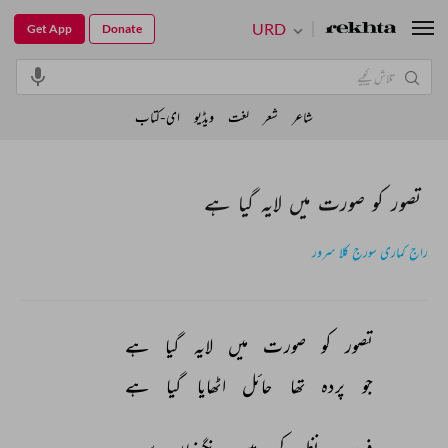
URD
Get App
Donate
شاعر
شعر
لغت
ویڈیو
ای-کتاب
تصور کو صورت میں لایہ گیا ہے
راج کماری سورج کلا سرور
تصور 
کو 
صورت 
میں 
لایہ 
گیا 
ہے 
جو 
پردہ 
تھا 
حائل 
اٹھایا 
گیا 
ہے 