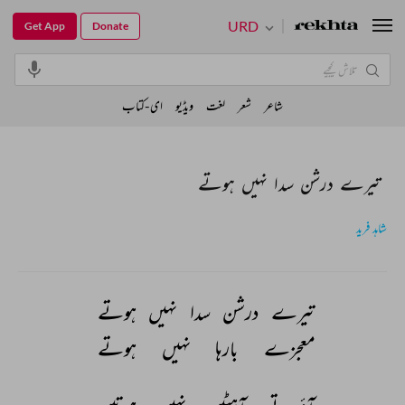
URD
Get App
Donate
شاعر
شعر
لغت
ویڈیو
ای-کتاب
تیرے درشن سدا نہیں ہوتے
شاہد فرید
تیرے 
درشن 
سدا 
نہیں 
ہوتے 
معجزے 
بارہا 
نہیں 
ہوتے 