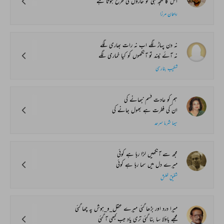
اس کا لہجہ ہی تو خاروں کی طرح ہوتا ہے
ریحان مرزا
نہ دن پہاڑ لگے اب نہ رات بھاری لگے
نہ آئے نیند تو آنکھوں کو کیا خماری لگے
شکیب بنارسی
ہم کو عادت قسم نبھانے کی
ان کی فطرت ہے بھول جانے کی
سیما شرما سرحد
مجھ سے آنکھیں لڑا رہا ہے کوئی
میرے دل میں سما رہا ہے کوئی
شفیق خلش
میرا درد اور بڑھا گئی میرے عقل_و_ہوش پہ چھا گئی
مجھے باؤلا سا بنا گئی تری یاد جب کبھی آ گئی