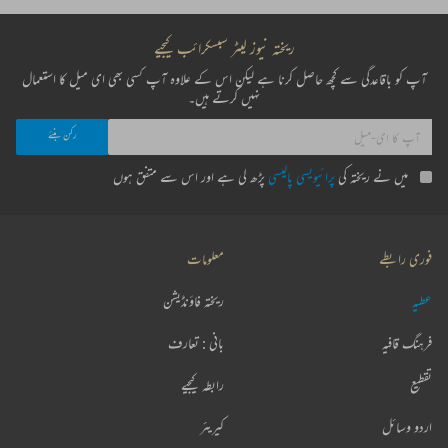
ریختہ نیوز لیٹر سبسکرائب کیجیے
آپ کو باقاعدگی سے کچھ حاصل کرنا ہے لیکن اس کے علاوہ آپ کسی بھی ای میل کا استعمال
نہیں کرتے ہیں۔
میں نے ریختہ کی
پرائیویسی پالیسی
پڑھ لی ہے اور اس سے متفق ہوں
فوری رابطے
معلومات
عطیہ
ریختہ فاؤنڈیشن
فرہنگ قافیہ
بانی : تعارف
تقطیع
رابطہ کیجیے
اردو وسائل
کیریئر