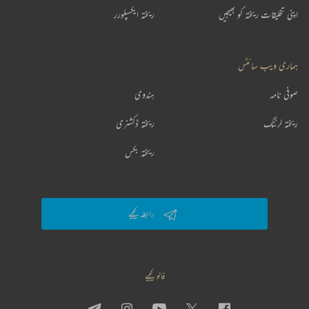
اپنی تخلیقات ریختہ کو بھیجیں
ریختہ ایکسپلورر
ہماری ویب سائٹس
صوفی نامہ
ہندوی
ریختہ لرننگ
ریختہ ڈکشنری
ریختہ بکس
رابطہ کیجیے
فالو کیجیے