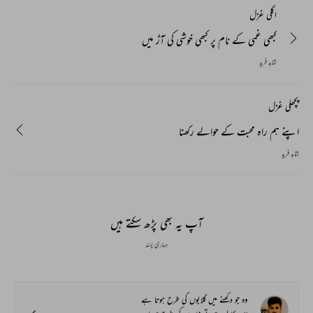
اگلی غزل
کبھی غمی کے نام پر کبھی خوشی کی آڑ میں
شاہد فرید
پچھلی غزل
اپنے ہم راہ محبت کے حوالے رکھنا
شاہد فرید
آپ یہ بھی پڑھ سکتے ہیں
ہماری پسند
وہ جو دکھنے میں گلابوں کی طرح ہوتا ہے