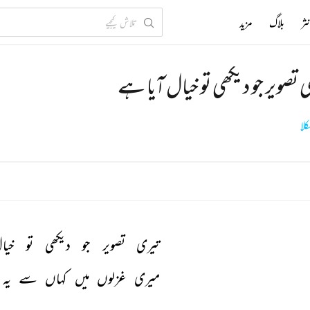
ثر
بلاگ
مزید
 تصویر جو دیکھی تو خیال آیا ہے
لا
تیری 
تصویر 
جو 
دیکھی 
تو 
خیا
میری 
غزلوں 
میں 
کہاں 
سے 
یہ 