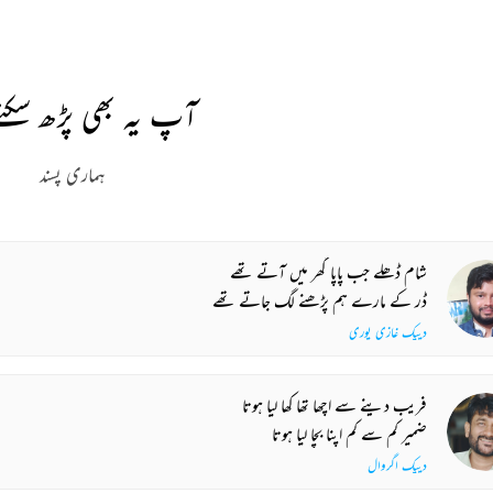
آپ یہ بھی پڑھ سکتے
ہماری پسند
شام ڈھلے جب پاپا گھر میں آتے تھے
ڈر کے مارے ہم پڑھنے لگ جاتے تھے
دیپک غازی پوری
فریب دینے سے اچھا تھا کھا لیا ہوتا
ضمیر کم سے کم اپنا بچا لیا ہوتا
دیپک اگروال