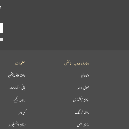
آ
ہماری ویب سائٹس
معلومات
ہندوی
ریختہ فاؤنڈیشن
صوفی نامہ
بانی : تعارف
ریختہ ڈکشنری
رابطہ کیجیے
ریختہ لرننگ
کیریئر
ریختہ بکس
ریختہ ایکسپلورر