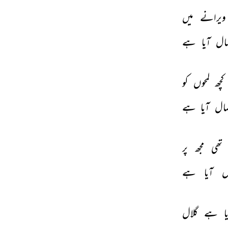
ویرانے 
میں 
ال 
آیا 
ہے 
کچھ 
لمحوں 
کو 
ال 
آیا 
ہے 
تھی 
مجھ 
پر 
 
آیا 
ہے 
ا 
ہے 
گلال 