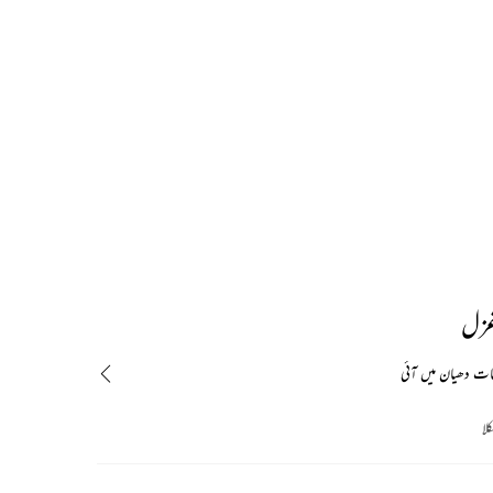
غزل
ات دھیان میں آئی
لا