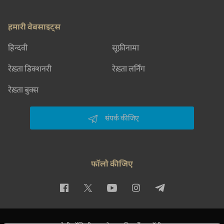
हमारी वेबसाइट्स
हिन्दवी
सूफ़ीनामा
रेख़्ता डिक्शनरी
रेख़्ता लर्निंग
रेख़्ता बुक्स
संपर्क कीजिए
फॉलो कीजिए