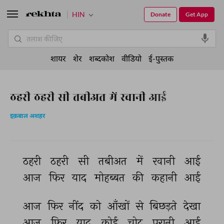
HIN
Donate
Get App
शायर
शेर
शब्दकोश
वीडियो
ई-पुस्तक
ठहरी ठहरी सी तबीअत में रवानी आई
इक़बाल अशहर
ठहरी 
ठहरी 
सी 
तबीअत 
में 
रवानी 
आई 
आज 
फिर 
याद 
मोहब्बत 
की 
कहानी 
आई 
आज 
फिर 
नींद 
को 
आँखों 
से 
बिछड़ते 
देखा 
आज 
फिर 
याद 
कोई 
चोट 
पुरानी 
आई 