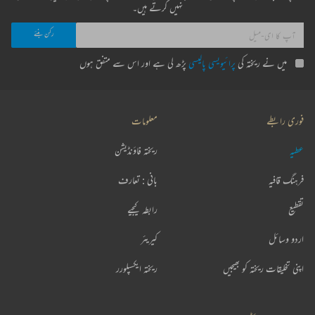
نہیں کرتے ہیں۔
میں نے ریختہ کی
پرائیویسی پالیسی
پڑھ لی ہے اور اس سے متفق ہوں
فوری رابطے
معلومات
عطیہ
ریختہ فاؤنڈیشن
فرہنگ قافیہ
بانی : تعارف
تقطیع
رابطہ کیجیے
اردو وسائل
کیریئر
اپنی تخلیقات ریختہ کو بھیجیں
ریختہ ایکسپلورر