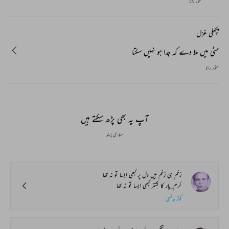
منور رانا
پچھلی غزل
مٹی میں ملا دے کہ جدا ہو نہیں سکتا
منور رانا
آپ یہ بھی پڑھ سکتے ہیں
ہماری پسند
زخم ہی زخم ہیں دل پر کبھی ایسا تو نہ تھا
کرم_یار کا نشتر کبھی ایسا تو نہ تھا
کوثر جائسی