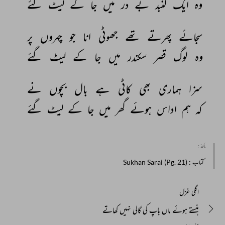
وہ 
ایک 
گنبد 
بے 
در 
میں 
جا 
کے 
لیٹ 
گئے 
سجائے 
پھرتے 
تھے 
جھوٹی 
انا 
جو 
چہروں 
پر 
وہ 
لوگ 
قصر 
سکندر 
میں 
جا 
کے 
لیٹ 
گئے 
سزا 
ہماری 
بھی 
کاٹی 
ہے 
بال 
بچوں 
نے 
کہ 
ہم 
اداس 
ہوئے 
گھر 
میں 
جا 
کے 
لیٹ 
گئے 
مأخذ :
کتاب
: Sukhan Sarai (Pg. 21)
اگلی غزل
ہنستے ہوئے ماں باپ کی گالی نہیں کھاتے