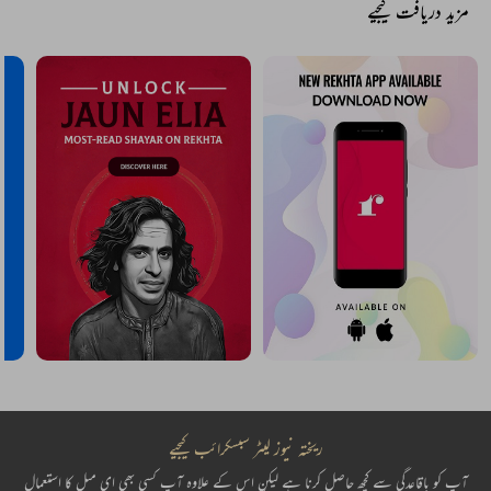
مزید دریافت کیجیے
ریختہ نیوز لیٹر سبسکرائب کیجیے
آپ کو باقاعدگی سے کچھ حاصل کرنا ہے لیکن اس کے علاوہ آپ کسی بھی ای میل کا استعمال