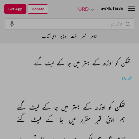
URD
Get App
Donate
شاعر
شعر
لغت
ویڈیو
ای-کتاب
تھکن کو اوڑھ کے بستر میں جا کے لیٹ گئے
منور رانا
تھکن 
کو 
اوڑھ 
کے 
بستر 
میں 
جا 
کے 
لیٹ 
گئے 
ہم 
اپنی 
قبر 
مقرر 
میں 
جا 
کے 
لیٹ 
گئے 