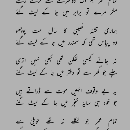
تمام 
عمر 
ہم 
اک 
دوسرے 
سے 
لڑتے 
رہے 
مگر 
مرے 
تو 
برابر 
میں 
جا 
کے 
لیٹ 
گئے 
ہماری 
تشنہ 
نصیبی 
کا 
حال 
مت 
پوچھو 
وہ 
پیاس 
تھی 
کہ 
سمندر 
میں 
جا 
کے 
لیٹ 
گئے 
نہ 
جانے 
کیسی 
تھکن 
تھی 
کبھی 
نہیں 
اتری 
چلے 
جو 
گھر 
سے 
تو 
دفتر 
میں 
جا 
کے 
لیٹ 
گئے 
یہ 
بے 
وقوف 
انہیں 
موت 
سے 
ڈراتے 
ہیں 
جو 
خود 
ہی 
سایۂ 
خنجر 
میں 
جا 
کے 
لیٹ 
گئے 
تمام 
عمر 
جو 
نکلے 
نہ 
تھے 
حویلی 
سے 