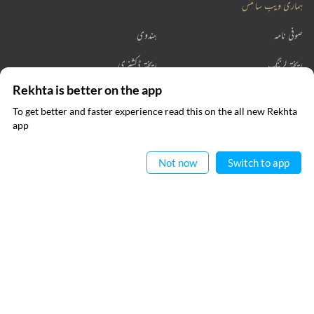
ہماری ویب سائٹس
صوفی نامہ
ہندوی
ریختہ لرننگ
ریختہ ڈکشنری
Rekhta is better on the app
ریختہ بکس
To get better and faster experience read this on the all new Rekhta
ایپ میں
app
پڑھیے
رابطہ کیجیے
Not now
Switch to app
VIDEOS
THIS VIDEO IS PLAYING FROM YOUTUBE
فالو کیجیے
پرائیویسی پالیسی
استعمال کی شرائط
جملہ حقوق