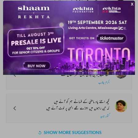
یہاں ہر شخص ہر پل حادثہ ہونے سے ڈرتا ہے
کھلونا ہے جو مٹی کا فنا ہونے سے ڈرتا ہے
راجیش ریڈی
مٹی تھا میں خمیر ترے ناز سے اٹھا
پھر ہفت_آسماں مری پرواز سے اٹھا
عبید اللہ علیم
بیٹھا ہوں اپنی ذات کا نقشہ نکال کے
اک بے_زمین ہاری ہوں صحرا نکال کے
اکرم جاذب
کچھ اتنے یاد ماضی کے فسانے ہم کو آئے ہیں
کہ جن راہوں میں اجڑے تھے انہی پر لوٹ آئے ہیں
کشور ناہید
SHOW MORE SUGGESTIONS