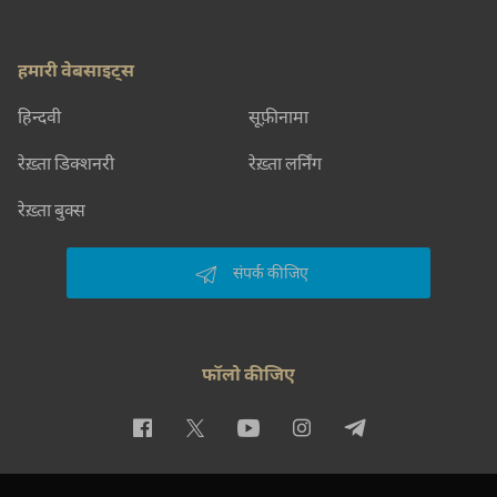
हमारी वेबसाइट्स
हिन्दवी
सूफ़ीनामा
रेख़्ता डिक्शनरी
रेख़्ता लर्निंग
रेख़्ता बुक्स
संपर्क कीजिए
फॉलो कीजिए