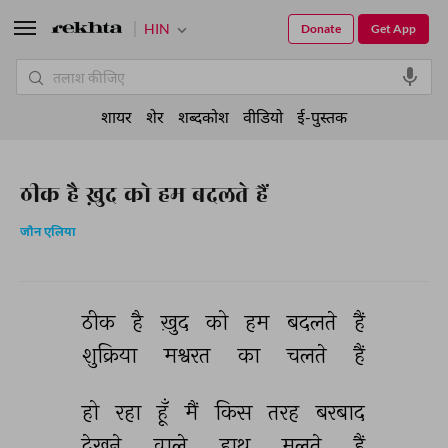
HIN
Donate
Get App
शायर
शेर
शब्दकोश
वीडियो
ई-पुस्तक
ठीक है ख़ुद को हम बदलते हैं
जौन एलिया
ठीक 
है 
ख़ुद 
को 
हम 
बदलते 
हैं 
शुक्रिया 
मश्वरत 
का 
चलते 
हैं 
हो 
रहा 
हूँ 
मैं 
किस 
तरह 
बरबाद 
देखने 
वाले 
हाथ 
मलते 
हैं 