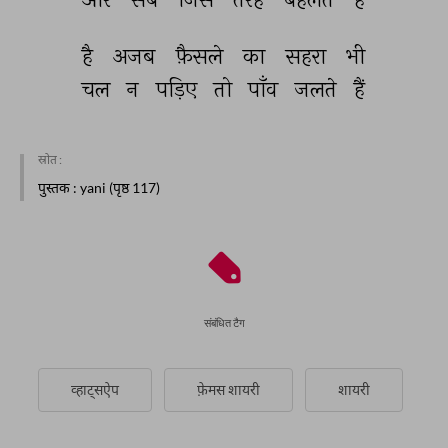
है 
अजब 
फ़ैसले 
का 
सहरा 
भी 
चल 
न 
पड़िए 
तो 
पाँव 
जलते 
हैं 
स्रोत :
पुस्तक
: yani (पृष्ठ 117)
संबंधित टैग
व्हाट्सऐप
फ़ेमस शायरी
शायरी