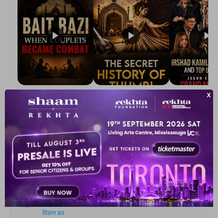
The Urdu Game That
The Secret History of
Irshad Kamil, B
Gave Us Antakshari |
Thumri: From
Kazmi and Top
Bait Bazi Explained
Lucknow’s Courts to
Poets Live at t
Global Stages
e-Rekhta Lond
Mushaira
आप ये भी पढ़ सकते हैं
हमारी पसंद
और सुनाओ कैसे हो तुम
अब तक पहले जैसे हो तुम
विज्ञान व्रत