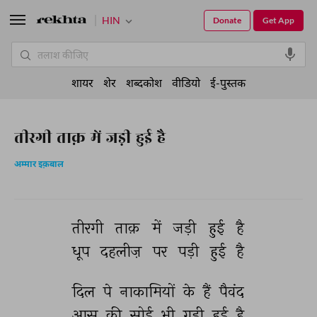
HIN
Donate
Get App
शायर
शेर
शब्दकोश
वीडियो
ई-पुस्तक
तीरगी ताक़ में जड़ी हुई है
अम्मार इक़बाल
तीरगी 
ताक़ 
में 
जड़ी 
हुई 
है 
धूप 
दहलीज़ 
पर 
पड़ी 
हुई 
है 
दिल 
पे 
नाकामियों 
के 
हैं 
पैवंद 
आस 
की 
सोई 
भी 
गड़ी 
हुई 
है 