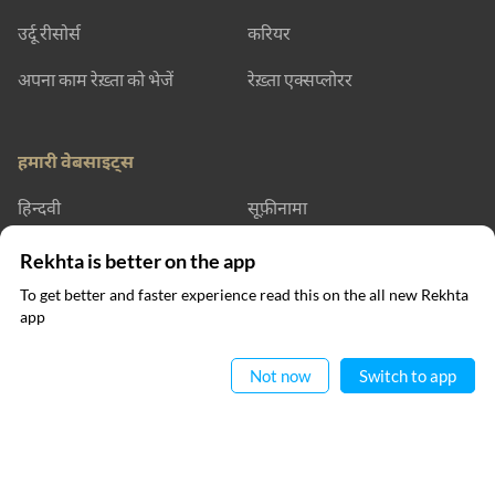
उर्दू रीसोर्स
करियर
अपना काम रेख़्ता को भेजें
रेख़्ता एक्सप्लोरर
हमारी वेबसाइट्स
हिन्दवी
सूफ़ीनामा
रेख़्ता डिक्शनरी
रेख़्ता लर्निंग
Rekhta is better on the app
To get better and faster experience read this on the all new Rekhta
रेख़्ता बुक्स
app
ऐप में पढ़िए
संपर्क कीजिए
Not now
Switch to app
फॉलो कीजिए