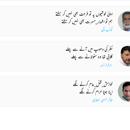
اپنی خوشیوں پہ تو فرحت بھی نہیں کر سکتے
ہم تو اظہار_مسرت بھی نہیں کر سکتے
کوکب ذکی
نظر کی دھوپ میں آنے سے پہلے
گلابی تھا وہ سنولانے سے پہلے
سرفراز زاہد
خواہش_قتل_عام کرنے لگے
اپنا جینا حرام کرنے لگے
شاکر حسین اصلاحی
اک مصیبت تو یہ ہے دل مرا برہم بھی ہے
اور اس دل میں تری یاد کا ماتم بھی ہے