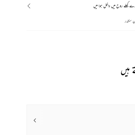
زے کھلے روح میں داخل ہوا میں
ن سکندر
 ہیں