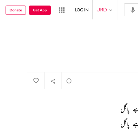
URD
LOG IN
Donate
Get App
ے 
پاگل 
ے 
پاگل 