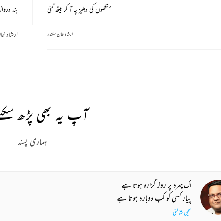
آنکھوں کی دہلیز پہ آ کر بیٹھ گئی
بند دروا
ارشاد خا
ارشاد خان سکندر
آپ یہ بھی پڑھ سکتے
ہماری پسند
اک چہرہ پر روز گزارہ ہوتا ہے
پیار کسی کو کب دوبارہ ہوتا ہے
سچن شالنی