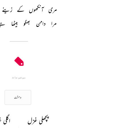
مری 
آنکھوں 
کے 
زینے 
مرا 
دامن 
بھگو 
بیٹھا 
ہے
موضوعات
وحشت
پچھلی غزل
اگلی 