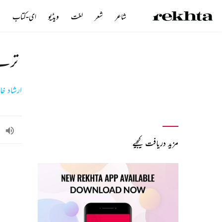
شاعر
شعر
لغت
ویڈیو
ای-کتاب
ن
ترے 
ارشاد خا
مزید دریافت کیجیے