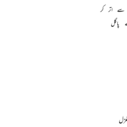
سے 
اتر 
کر 
 
پاگل 
غزل