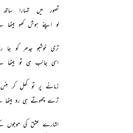
تصور 
میں 
تمہارا 
ساتھ 
لو 
اپنے 
ہوش 
کھو 
بیٹھا 
ہے
تری 
خوشبو 
جدھر 
کو 
جا 
رہ
اسی 
جانب 
ہی 
تو 
بیٹھا 
ہے
زمانے 
پر 
تو 
کھل 
کر 
ہنس 
ترے 
چھوتے 
ہی 
رو 
بیٹھا 
ہ
اشارے 
عشق 
کی 
موجوں 
کے