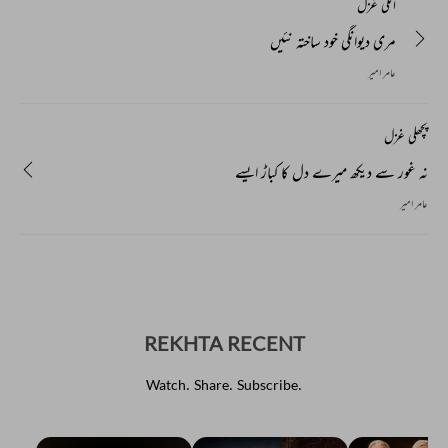
اگلی غزل
مری دیوانگی خود ساختہ نئیں
عامر امیر
پچھلی غزل
نہ غور سے دیکھ میرے دل کا کباڑ ایسے
عامر امیر
REKHTA RECENT
Watch. Share. Subscribe.