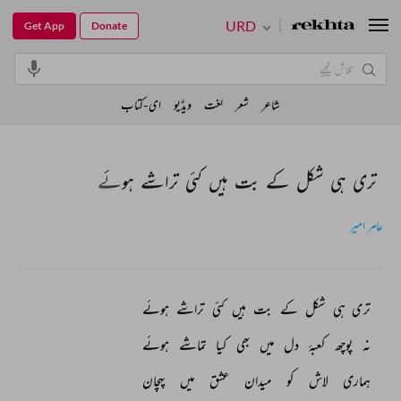
URD
Get App
Donate
شاعر
شعر
لغت
ویڈیو
ای-کتاب
تری ہی شکل کے بت ہیں کئی تراشے ہوئے
عامر امیر
تری 
ہی 
شکل 
کے 
بت 
ہیں 
کئی 
تراشے 
ہوئے 
نہ 
پوچھ 
کعبۂ 
دل 
میں 
بھی 
کیا 
تماشے 
ہوئے 
ہماری 
لاش 
کو 
میدان 
عشق 
میں 
پہچان 