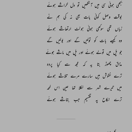
بجھی 
ہوئی 
سی 
ہیں 
آنکھیں 
تو 
دل 
خراشے 
ہوئے 
بوقت 
وصل 
کوئی 
بات 
بھی 
نہ 
کی 
ہم 
نے 
زباں 
تھی 
سوکھی 
ہوئی 
ہونٹ 
ارتعاشے 
ہوئے 
وہ 
کیسے 
بات 
کو 
تولیں 
گے 
اور 
بولیں 
گے 
جو 
پل 
میں 
تولے 
ہوئے 
اور 
پل 
میں 
ماشے 
ہوئے 
مذاق 
چھوڑ 
بتا 
یہ 
کہ 
مجھ 
سے 
کیا 
پردہ 
ترے 
نقوش 
ہیں 
سارے 
مرے 
تلاشے 
ہوئے 
میں 
تیرے 
شہر 
سے 
نکلا 
تھا 
عین 
اس 
لمحہ 
ترے 
نکاح 
پہ 
تقسیم 
جب 
بتاشے 
ہوئے 