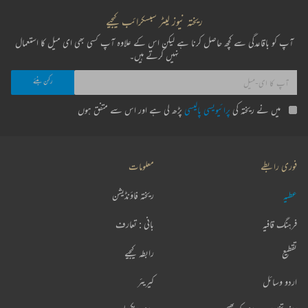
ریختہ نیوز لیٹر سبسکرائب کیجیے
آپ کو باقاعدگی سے کچھ حاصل کرنا ہے لیکن اس کے علاوہ آپ کسی بھی ای میل کا استعمال
نہیں کرتے ہیں۔
میں نے ریختہ کی
پرائیویسی پالیسی
پڑھ لی ہے اور اس سے متفق ہوں
فوری رابطے
معلومات
عطیہ
ریختہ فاؤنڈیشن
فرہنگ قافیہ
بانی : تعارف
تقطیع
رابطہ کیجیے
اردو وسائل
کیریئر