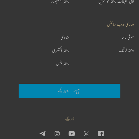
اپنی تخلیقات ریختہ کو بھیجیں
ریختہ ایکسپلورر
ہماری ویب سائٹس
صوفی نامہ
ہندوی
ریختہ لرننگ
ریختہ ڈکشنری
ریختہ بکس
رابطہ کیجیے
فالو کیجیے