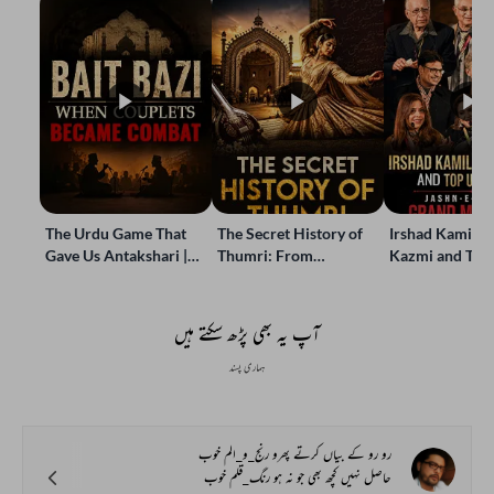
The Urdu Game That
The Secret History of
Irshad Kamil, B
Gave Us Antakshari |
Thumri: From
Kazmi and Top
Bait Bazi Explained
Lucknow’s Courts to
Poets Live at t
Global Stages
e-Rekhta Lond
Mushaira
آپ یہ بھی پڑھ سکتے ہیں
ہماری پسند
رو رو کے بیاں کرتے پھرو رنج_و_الم خوب
حاصل نہیں کچھ بھی جو نہ ہو رنگ_قلم خوب