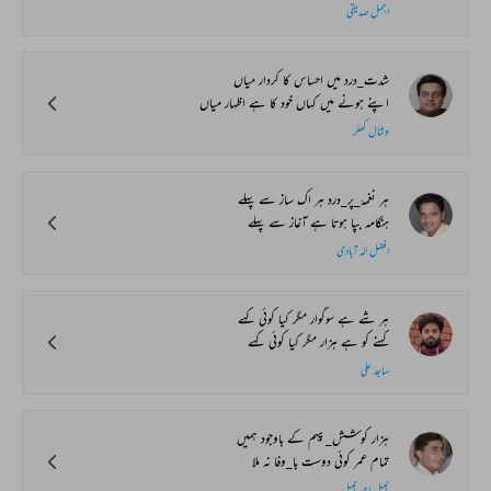
اجمل صدیقی
شدت_درد میں احساس کا کردار میاں
اپنے ہونے میں کہاں خود کا ہے اظہار میاں
وشال کھلر
ہر نغمۂ_پر_درد ہر اک ساز سے پہلے
ہنگامہ بپا ہوتا ہے آغاز سے پہلے
افضل الہ آبادی
ہر شے ہے سوگوار مگر کیا کوئی کہے
کہنے کو ہے ہزار مگر کیا کوئی کہے
ساجد علی
ہزار کوشش_پیہم کے باوجود ہمیں
تمام عمر کوئی دوست با_وفا نہ ملا
نبیل احمد نبیل