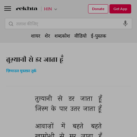
HIN
Donate
Get App
शायर
शेर
शब्दकोश
वीडियो
ई-पुस्तक
तुग़्यानी से डर जाता हूँ
ज़ियाउल मुस्तफ़ा तुर्क
तुग़्यानी 
से 
डर 
जाता 
हूँ 
जिस्म 
के 
पार 
उतर 
जाता 
हूँ 
आवाज़ों 
में 
बहते 
बहते 
ख़ामोशी 
से 
मर 
जाता 
हूँ 