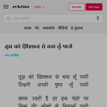
HIN
Donate
Get App
शायर
शेर
शब्दकोश
वीडियो
ई-पुस्तक
तुझ को ख़िफ़्फ़त से बचा लूँ पानी
अता आबिदी
तुझ 
को 
ख़िफ़्फ़त 
से 
बचा 
लूँ 
पानी 
तिश्नगी 
अपनी 
छुपा 
लूँ 
पानी 
ख़ाक 
उड़ती 
है 
हर 
इक 
चेहरे 
पर 
किस 
की 
आँखों 
से 
निकालूँ 
पानी 