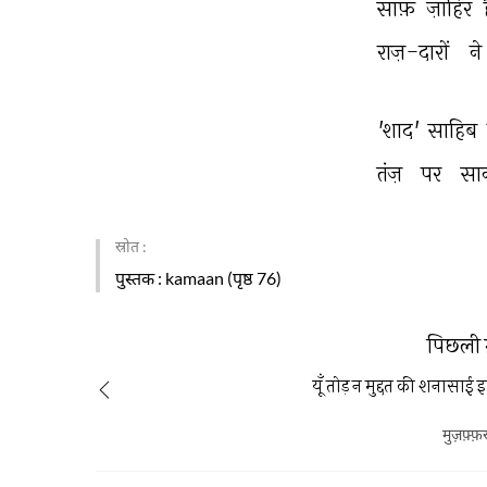
साफ़ 
ज़ाहिर 
राज़-दारों 
ने 
'शाद' 
साहिब 
तंज़ 
पर 
सा
स्रोत :
पुस्तक
: kamaan (पृष्ठ 76)
पिछली 
यूँ तोड़ न मुद्दत की शनासा
मुज़फ़्फ