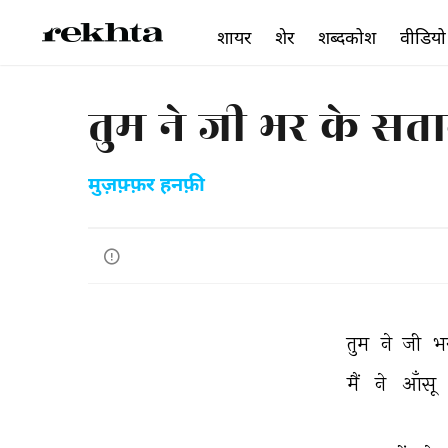
शायर
शेर
शब्दकोश
वीडियो
तुम ने जी भर के सत
मुज़फ़्फ़र हनफ़ी
तुम 
ने 
जी 
भ
मैं 
ने 
आँसू 