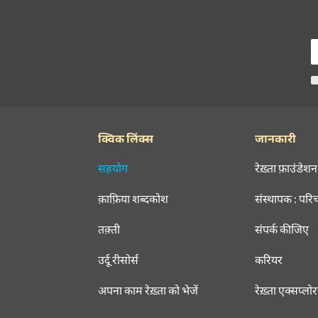
क्विक लिंक्स
जानकारी
सहयोग
रेख़्ता फ़ाउंडेशन
क़ाफ़िया शब्दकोश
संस्थापक : परि
तक़्ती
संपर्क कीजिए
उर्दू रीसोर्स
करियर
अपना काम रेख़्ता को भेजें
रेख़्ता एक्सप्लो