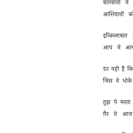
बाग़बानों 
ने 
आशियानों 
क
इन्क़िलाबात 
आप 
ने 
आग
डर 
यही 
है 
कि
जिस 
ने 
धोके
तुझ 
पे 
मरता 
ग़ैर 
ने 
आज