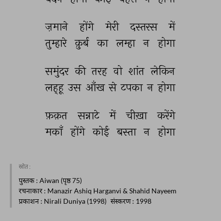
ज़माने 
होंगे 
मेरी 
दस्तरस 
में 
तुम्हारे 
क़ुर्ब 
का 
लम्हा 
न 
होगा 
समुंदर 
की 
तरह 
वो 
शांत 
लेकिन 
लह्हू 
उस 
आँख 
से 
टपका 
न 
होगा 
फ़क़त 
सन्नाटे 
में 
चीख़ा 
करेंगे 
मकाँ 
होंगे 
कोई 
बस्ता 
न 
होगा 
स्रोत :
पुस्तक
: Aiwan (पृष्ठ 75)
रचनाकार
: Manazir Ashiq Harganvi & Shahid Nayeem
प्रकाशन
: Nirali Duniya (1998)
संस्करण
: 1998