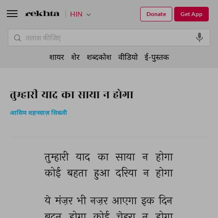
HIN
Donate
Get App
शायर
शेर
शब्दकोश
वीडियो
ई-पुस्तक
तुम्हारी याद का साया न होगा
आसिम शहनवाज़ शिबली
तुम्हारी 
याद 
का 
साया 
न 
होगा 
कोई 
बहता 
हुआ 
दरिया 
न 
होगा 
ये 
मंज़र 
भी 
नज़र 
आएगा 
इक 
दिन 
बदन 
होगा 
कोई 
चेहरा 
न 
होगा 