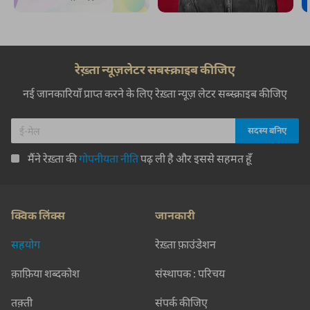
ताकीद करो ज़मज़मा-संजान-ए-चमन को
बेचैन हों दिल जिन से वो नग़्मे न अलापो
अब्दुल अज़ीज़ ख़ालिद
महर-ए-ताबाँ हूँ ढल रहा हूँ मैं
वक़्त के साथ चल रहा हूँ मैं
आरिफ़ ज़माँ
बस गई आ के आँखों में शाम-ए-अदन
जगमगाते बदन रंग-ए-रुख़ पैरहन
आरिज मीर
SHOW MORE SUGGESTIONS