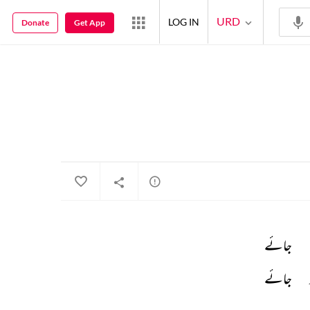
URD
LOG IN
Donate
Get App
جائے 
جائے 