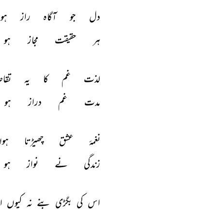
دل 
جو 
آگاہ 
راز 
ہو 
ہر 
حقیقت 
مجاز 
ہو 
لذت 
غم 
کا 
یہ 
تقاض
مدت 
غم 
دراز 
ہو 
نغمۂ 
عشق 
چھیڑتا 
ہوں
زندگی 
نے 
نواز 
ہو 
اس 
کی 
بگڑی 
بنے 
نہ 
کیوں 
ا