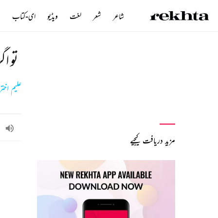
شاعر
شعر
لغت
ویڈیو
ای-کتاب
ن
تو اگ
علیم اخت
مزید دریافت کیجیے