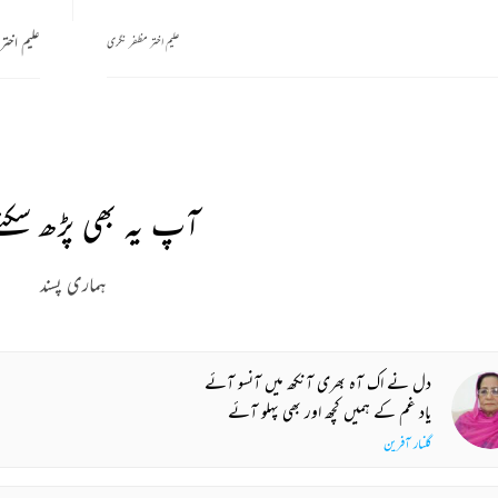
علیم اخت
علیم اختر مظفر نگری
آپ یہ بھی پڑھ سکتے
ہماری پسند
دل نے اک آہ بھری آنکھ میں آنسو آئے
یاد غم کے ہمیں کچھ اور بھی پہلو آئے
گلنار آفرین