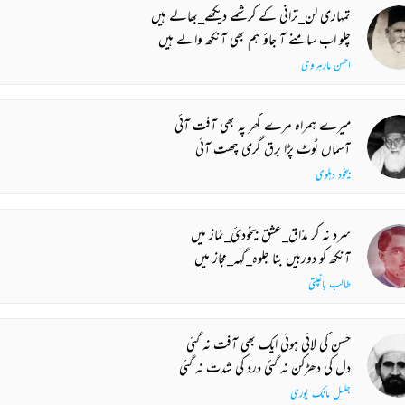
تمہاری لن_ترانی کے کرشمے دیکھے_بھالے ہیں
چلو اب سامنے آ جاؤ ہم بھی آنکھ والے ہیں
احسن مارہروی
میرے ہمراہ مرے گھر پہ بھی آفت آئی
آسماں ٹوٹ پڑا برق گری چھت آئی
بیخود دہلوی
سرد نہ کر مذاق_عشق بیخودئ_نماز میں
آنکھ کو دوربیں بنا جلوہ_گہہ_مجاز میں
طالب باغپتی
حسن کی لائی ہوئی ایک بھی آفت نہ گئی
دل کی دھڑکن نہ گئی درد کی شدت نہ گئی
جلیل مانک پوری