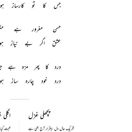
جس 
کا 
تو 
کارساز 
ہو 
حسن 
مغرور 
ہے 
مگ
عشق 
اگر 
بے 
نیاز 
ہو
درد 
کا 
پھر 
مزہ 
ہے 
ج
درد 
خود 
چارہ 
ساز 
ہو 
پچھلی غزل
اگلی 
شریک حال دل بیقرار آج بھی ہے
محبت کیا 