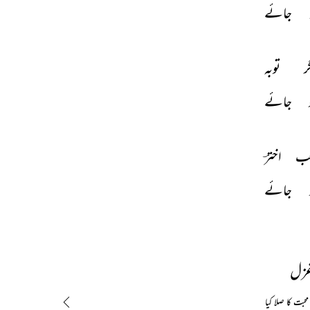
جائے 
ر 
توبہ 
 
جائے 
ب 
اخترؔ 
جائے 
غزل
محبت کا صلا کیا