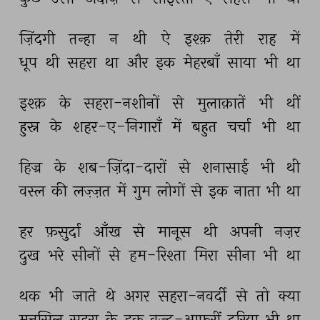
ज़िंदगी 
तन्हा 
न 
थी 
ऐ 
इश्क़ 
तेरी 
राह 
में 
धूप 
थी 
सहरा 
था 
और 
इक 
मेहरबाँ 
साया 
भी 
था 
इश्क़ 
के 
सहरा-नशीनों 
से 
मुलाक़ातें 
भी 
थीं 
हुस्न 
के 
शहर-ए-निगाराँ 
में 
बहुत 
चर्चा 
भी 
था 
हिज्र 
के 
शब-ज़िंदा-दारों 
से 
शनासाई 
भी 
थी 
वस्ल 
की 
लज़्ज़त 
में 
गुम 
लोगों 
से 
इक 
नाता 
भी 
था 
हर 
फ़सुर्दा 
आँख 
से 
मानूस 
थी 
अपनी 
नज़र 
दुख 
भरे 
सीनों 
से 
हम-रिश्ता 
मिरा 
सीना 
भी 
था 
थक 
भी 
जाते 
थे 
अगर 
सहरा-नवर्दी 
से 
तो 
क्या 
मुत्तसिल 
सहरा 
के 
इक 
वज्द-आफ़रीं 
दरिया 
भी 
था 