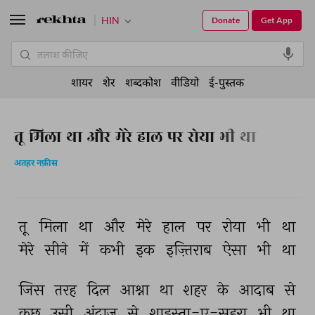
HIN
Donate
Get App
शायर
शेर
शब्दकोश
वीडियो
ई-पुस्तक
तू मिला था और मेरे हाल पर रोया भी था
अतहर नफ़ीस
तू 
मिला 
था 
और 
मेरे 
हाल 
पर 
रोया 
भी 
था 
मेरे 
सीने 
में 
कभी 
इक 
इज़्तिराब 
ऐसा 
भी 
था 
जिस 
तरह 
दिल 
आश्ना 
था 
शहर 
के 
आदाब 
से 
कुछ 
उसी 
अंदाज़ 
से 
शाइस्ता-ए-सहरा 
भी 
था 