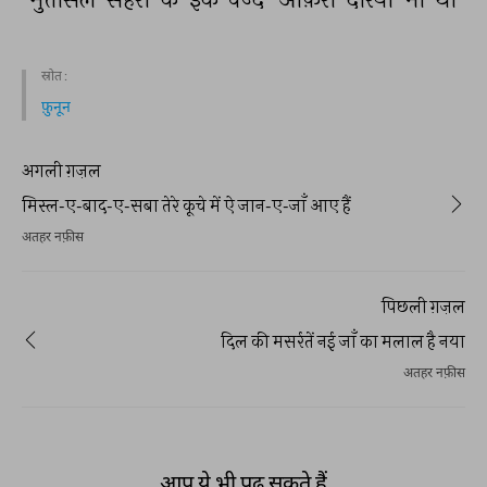
स्रोत :
फ़ुनून
अगली ग़ज़ल
मिस्ल-ए-बाद-ए-सबा तेरे कूचे में ऐ जान-ए-जाँ आए हैं
अतहर नफ़ीस
पिछली ग़ज़ल
दिल की मसर्रतें नई जाँ का मलाल है नया
अतहर नफ़ीस
आप ये भी पढ़ सकते हैं