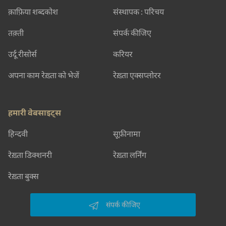
क़ाफ़िया शब्दकोश
संस्थापक : परिचय
तक़्ती
संपर्क कीजिए
उर्दू रीसोर्स
करियर
अपना काम रेख़्ता को भेजें
रेख़्ता एक्सप्लोरर
हमारी वेबसाइट्स
हिन्दवी
सूफ़ीनामा
रेख़्ता डिक्शनरी
रेख़्ता लर्निंग
रेख़्ता बुक्स
संपर्क कीजिए