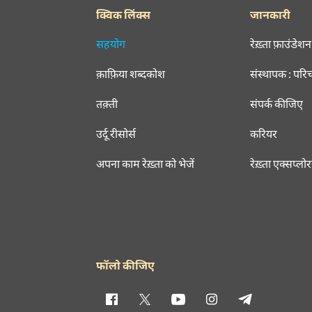
दश्त में जिस तरह शजर तन्हा
कट गया उस तरह सफ़र तन्हा
साक़िब कैफ़
SHOW M