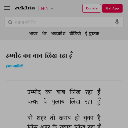
HIN
Donate
Get App
शायर
शेर
शब्दकोश
वीडियो
ई-पुस्तक
उम्मीद का बाब लिख रहा हूँ
हसन आबिदी
उम्मीद 
का 
बाब 
लिख 
रहा 
हूँ 
पत्थर 
पे 
गुलाब 
लिख 
रहा 
हूँ 
वो 
शहर 
तो 
ख़्वाब 
हो 
चुका 
है 
जिस 
शहर 
के 
ख़्वाब 
लिख 
रहा 
हूँ 