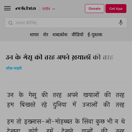
HIN
Donate
Get App
शायर
शेर
शब्दकोश
वीडियो
ई-पुस्तक
उन के गेसू की तरह अपने ख़यालों की तरह
शौक़ माहरी
उन 
के 
गेसू 
की 
तरह 
अपने 
ख़यालों 
की 
तरह 
हम 
बिखरते 
रहे 
दुनिया 
में 
उजालों 
की 
तरह 
हम 
तो 
इख़्लास-ओ-मोहब्बत 
के 
सिवा 
कुछ 
भी 
न 
थे 
देखता 
कोई 
हमें 
देखने 
वालों 
की 
तरह 