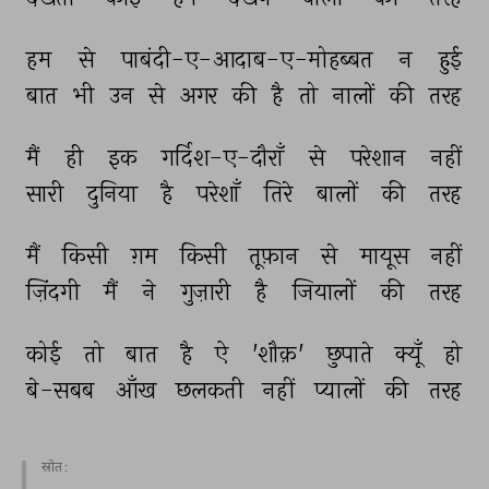
हम 
से 
पाबंदी-ए-आदाब-ए-मोहब्बत 
न 
हुई 
बात 
भी 
उन 
से 
अगर 
की 
है 
तो 
नालों 
की 
तरह 
मैं 
ही 
इक 
गर्दिश-ए-दौराँ 
से 
परेशान 
नहीं 
सारी 
दुनिया 
है 
परेशाँ 
तिरे 
बालों 
की 
तरह 
मैं 
किसी 
ग़म 
किसी 
तूफ़ान 
से 
मायूस 
नहीं 
ज़िंदगी 
मैं 
ने 
गुज़ारी 
है 
जियालों 
की 
तरह 
कोई 
तो 
बात 
है 
ऐ 
'शौक़' 
छुपाते 
क्यूँ 
हो 
बे-सबब 
आँख 
छलकती 
नहीं 
प्यालों 
की 
तरह 
स्रोत :