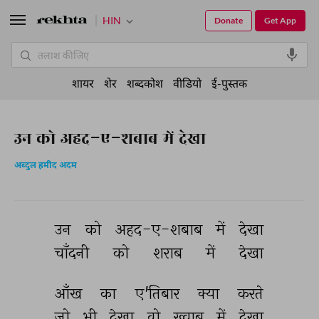
HIN
Donate
Get App
शायर
शेर
शब्दकोश
वीडियो
ई-पुस्तक
उन को अहद-ए-शबाब में देखा
अब्दुल हमीद अदम
उन 
को 
अहद-ए-शबाब 
में 
देखा 
चाँदनी 
को 
शराब 
में 
देखा 
आँख 
का 
ए'तिबार 
क्या 
करते 
जो 
भी 
देखा 
वो 
ख़्वाब 
में 
देखा 