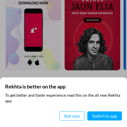
Rekhta is better on the app
रेख़्ता न्यूज़लेटर सबस्क्राइब कीजिए
To get better and faster experience read this on the all new Rekhta
app
नई जानकारियाँ प्राप्त करने के लिए रेख़्ता न्यूज़ लेटर सब्स्क्राइब कीजिए
ऐप में पढ़िए
Not now
Switch to app