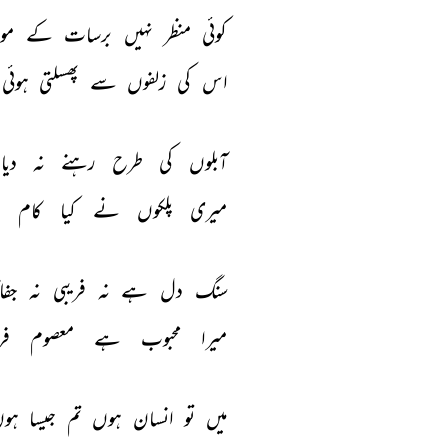
کوئی 
منظر 
نہیں 
برسات 
کے 
مو
اس 
کی 
زلفوں 
سے 
پھسلتی 
ہوئی 
آبلوں 
کی 
طرح 
رہنے 
نہ 
دیا 
میری 
پلکوں 
نے 
کیا 
کام 
ب
سنگ 
دل 
ہے 
نہ 
فریبی 
نہ 
جفا
میرا 
محبوب 
ہے 
معصوم 
فر
میں 
تو 
انسان 
ہوں 
تم 
جیسا 
ہوں