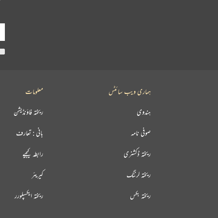
ہماری ویب سائٹس
معلومات
ہندوی
ریختہ فاؤنڈیشن
صوفی نامہ
بانی : تعارف
ریختہ ڈکشنری
رابطہ کیجیے
ریختہ لرننگ
کیریئر
ریختہ بکس
ریختہ ایکسپلورر