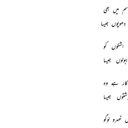
سم 
میں 
بھی 
دھوپوں 
جیسا 
اشکوں 
کو 
بولوں 
جیسا 
کار 
ہے 
وہ 
شتوں 
جیسا 
 
ٹھہرو 
لوگو 