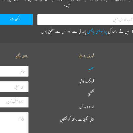
ہیں۔
میں نے ریختہ کی
پرائیویسی پالیسی
پڑھ لی ہے اور اس سے متفق ہوں
فوری رابطے
رابطہ کیجیے
عطیہ
فرہنگ قافیہ
تقطیع
اردو وسائل
اپنی تخلیقات ریختہ کو بھیجیں