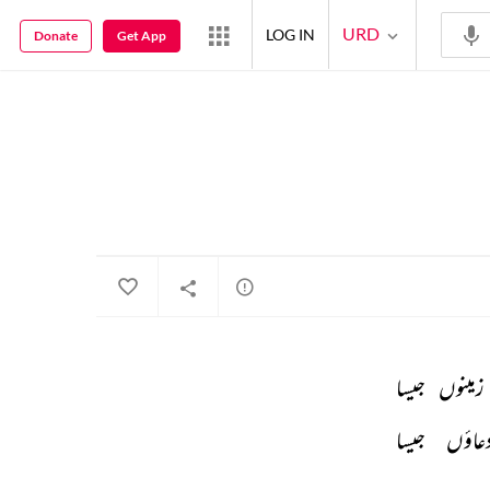
URD
LOG IN
Donate
Get App
زمینوں 
جیسا 
عاؤں 
جیسا 