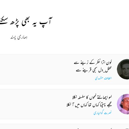
آپ یہ بھی پڑھ سکتے
ہماری پسند
کون اترا نظر کے زینے سے
محفل_دل سجی قرینے سے
الطاف مشہدی
لہو اچھالتے لمحوں کا سلسلہ نکلا
مجھے پہنچنا کہاں تھا کہاں میں آ نکلا
نصرت گوالیاری