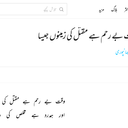
ثر
بلاگ
مزید
بے رحم ہے مقتل کی زمینوں جیسا
جہانپوری
وقت 
بے 
رحم 
ہے 
مقتل 
کی 
اور 
ہمدرد 
ہے 
مخلص 
کی 
د