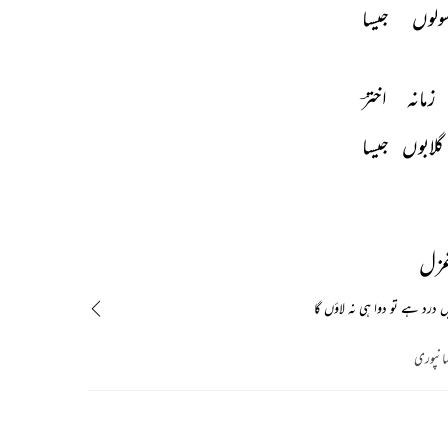
ولوں 
جیسا 
زمانہ 
اخترؔ 
گلابوں 
جیسا 
غزل
 درد ہے تو دوا ہی نہ لاؤں گا
ہانپوری