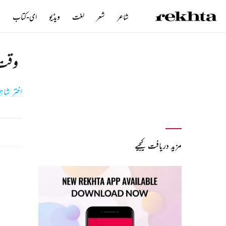
شاعر
شعر
لغت
ویڈیو
ای-کتاب
ن
وقت 
اختر شاہ
مزید دریافت کیجیے