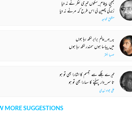
کبھی پیغام_سکوں تیری نظر نے نہ دیا
زندگی چھین لی اس طرح کہ مرنے نہ دیا
مشفق خواجہ
بہ_ہر_عالم برابر لکھ رہا ہوں
میں پیاسا ہوں سمندر لکھ رہا ہوں
صہبا اختر
تیرے ہلکے سے تبسم کا اشارا بھی تو ہو
تا سر_دار پہنچنے کا سہارا بھی تو ہو
علی جواد زیدی
 MORE SUGGESTIONS