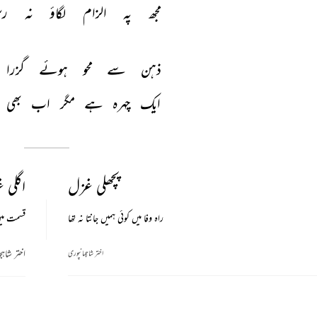
مجھ 
پہ 
الزام 
لگاؤ 
نہ 
رس
ذہن 
سے 
محو 
ہوئے 
گزرا 
ایک 
چہرہ 
ہے 
مگر 
اب 
بھی 
پچھلی غزل
اگلی 
راہ وفا میں کوئی ہمیں جانتا نہ تھا
قسمت میں
اختر شاہج
اختر شاہجہانپوری