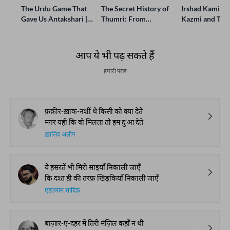
The Urdu Game That
The Secret History of
Irshad Kamil, B
Gave Us Antakshari |
Thumri: From
Kazmi and Top
Bait Bazi Explained
Lucknow’s Courts to
Poets Live at t
Global Stages
e-Rekhta Lond
Mushaira
आप ये भी पढ़ सकते हैं
हमारी पसंद
फ़क़ीर-ख़ाक-नशीं थे किसी को क्या देते
मगर यही कि वो मिलता तो हम दु'आ देते
ख़ालिद अलीग
ये हसरतें भी मिरी साइयाँ निकाली जाएँ
कि दश्त ही की तरफ़ खिड़कियाँ निकाली जाएँ
एहतमाम सादिक़
बाज़ार-ए-दहर में तिरी मंज़िल कहाँ न थी