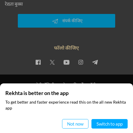
रेख़्ता बुक्स
संपर्क कीजिए
फॉलो कीजिए
प्राइवेसी पॉलिसी
इस्तेमाल की शर्तें
कॉपीराइट
Rekhta is better on the app
© 2026 Rekhta™ Foundation. All rights reserved.
To get better and faster experience read this on the all new Rekhta
app
ऐप में पढ़िए
Not now
Switch to app