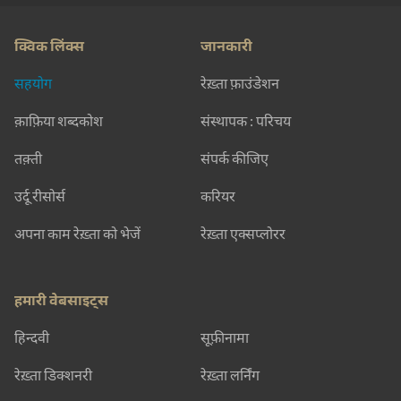
क्विक लिंक्स
जानकारी
सहयोग
रेख़्ता फ़ाउंडेशन
क़ाफ़िया शब्दकोश
संस्थापक : परिचय
तक़्ती
संपर्क कीजिए
उर्दू रीसोर्स
करियर
अपना काम रेख़्ता को भेजें
रेख़्ता एक्सप्लोरर
हमारी वेबसाइट्स
हिन्दवी
सूफ़ीनामा
रेख़्ता डिक्शनरी
रेख़्ता लर्निंग