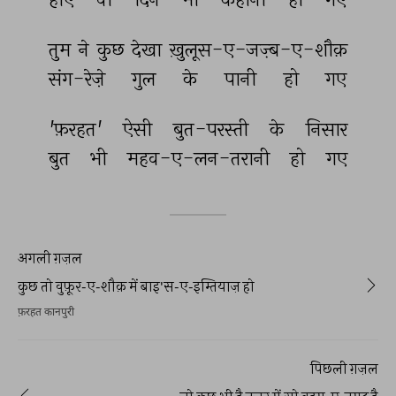
तुम 
ने 
कुछ 
देखा 
ख़ुलूस-ए-जज़्ब-ए-शौक़ 
संग-रेज़े 
गुल 
के 
पानी 
हो 
गए 
'फ़रहत' 
ऐसी 
बुत-परस्ती 
के 
निसार 
बुत 
भी 
महव-ए-लन-तरानी 
हो 
गए 
अगली ग़ज़ल
कुछ तो वुफ़ूर-ए-शौक़ में बाइ'स-ए-इम्तियाज़ हो
फ़रहत कानपुरी
पिछली ग़ज़ल