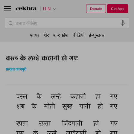
HIN
Donate
Get App
शायर
शेर
शब्दकोश
वीडियो
ई-पुस्तक
वस्ल के लम्हे कहानी हो गए
फ़रहत कानपुरी
वस्ल 
के 
लम्हे 
कहानी 
हो 
गए 
शब 
के 
मोती 
सुब्ह 
पानी 
हो 
गए 
रफ़्ता 
रफ़्ता 
ज़िंदगानी 
हो 
गए 
ग़म 
के 
लम्हे 
जावेदानी 
हो 
गए 