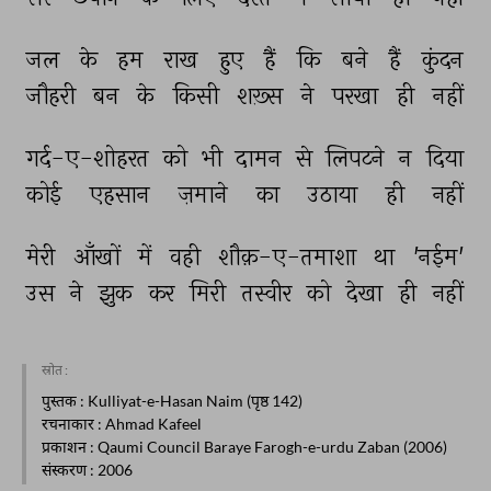
जल 
के 
हम 
राख 
हुए 
हैं 
कि 
बने 
हैं 
कुंदन 
जौहरी 
बन 
के 
किसी 
शख़्स 
ने 
परखा 
ही 
नहीं 
गर्द-ए-शोहरत 
को 
भी 
दामन 
से 
लिपटने 
न 
दिया 
कोई 
एहसान 
ज़माने 
का 
उठाया 
ही 
नहीं 
मेरी 
आँखों 
में 
वही 
शौक़-ए-तमाशा 
था 
'नईम' 
उस 
ने 
झुक 
कर 
मिरी 
तस्वीर 
को 
देखा 
ही 
नहीं 
स्रोत :
पुस्तक
: Kulliyat-e-Hasan Naim (पृष्ठ 142)
रचनाकार
: Ahmad Kafeel
प्रकाशन
: Qaumi Council Baraye Farogh-e-urdu Zaban (2006)
संस्करण
: 2006