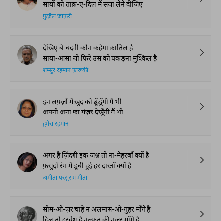
सायों को ताक़-ए-दिल में सजा लेने दीजिए
फ़ुज़ैल जाफ़री
देखिए बे-बदनी कौन कहेगा क़ातिल है
साया-आसा जो फिरे उस को पकड़ना मुश्किल है
शम्सुर रहमान फ़ारूक़ी
इन लफ़्ज़ों में ख़ुद को ढूँडूँगी मैं भी
अपनी अना का मंज़र देखूँगी मैं भी
हुमैरा रहमान
अगर है ज़िंदगी इक जश्न तो ना-मेहरबाँ क्यों है
फ़सुर्दा रंग में डूबी हुई हर दास्ताँ क्यों है
अमीता परसुराम मीता
सीम-ओ-ज़र चाहे न अलमास-ओ-गुहर माँगे है
दिल तो दरवेश है उल्फ़त की नज़र माँगे है