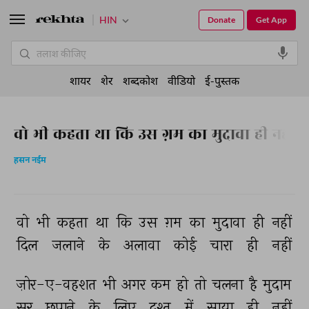
HIN
Donate
Get App
शायर
शेर
शब्दकोश
वीडियो
ई-पुस्तक
वो भी कहता था कि उस ग़म का मुदावा ही नहीं
हसन नईम
वो 
भी 
कहता 
था 
कि 
उस 
ग़म 
का 
मुदावा 
ही 
नहीं 
दिल 
जलाने 
के 
अलावा 
कोई 
चारा 
ही 
नहीं 
ज़ोर-ए-वहशत 
भी 
अगर 
कम 
हो 
तो 
चलना 
है 
मुदाम 
सर 
छपाने 
के 
लिए 
दश्त 
में 
साया 
ही 
नहीं 