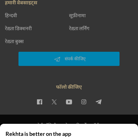
हमारी वेबसाइट्स
हिन्दवी
सूफ़ीनामा
रेख़्ता डिक्शनरी
रेख़्ता लर्निंग
रेख़्ता बुक्स
संपर्क कीजिए
फॉलो कीजिए
प्राइवेसी पॉलिसी
इस्तेमाल की शर्तें
कॉपीराइट
Rekhta is better on the app
© 2026 Rekhta™ Foundation. All rights reserved.