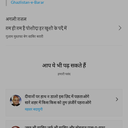
Ghazlistan-e-Barar
अगली ग़ज़ल
ग़म ही ग़म है पोशीदा हर ख़ुशी के पर्दे में
ग़ुलाम मुस्तफा बेग साबिर बरारी
आप ये भी पढ़ सकते हैं
हमारी पसंद
दीवानों पर हाथ न डालो इस ज़िद में पछताओगे
सारे शहर में किस किस को तुम ज़ंजीरें पहनाओगे
महशर बदायुनी
ज़ब्त भी चाहिए ज़र्फ़ भी चाहिए और मोहतात पास-ए-वफ़ा चाहिए