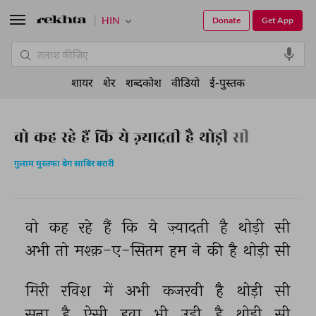
HIN
Donate
Get App
शायर
शेर
शब्दकोश
वीडियो
ई-पुस्तक
वो कह रहे हैं कि ये ज़्यादती है थोड़ी सी
ग़ुलाम मुस्तफा बेग साबिर बरारी
वो 
कह 
रहे 
हैं 
कि 
ये 
ज़्यादती 
है 
थोड़ी 
सी 
अभी 
तो 
मश्क़-ए-सितम 
हम 
ने 
की 
है 
थोड़ी 
सी 
मिरी 
रविश 
में 
अभी 
कजरवी 
है 
थोड़ी 
सी 
सुना 
है 
ऐसी 
हवा 
भी 
उड़ी 
है 
थोड़ी 
सी 