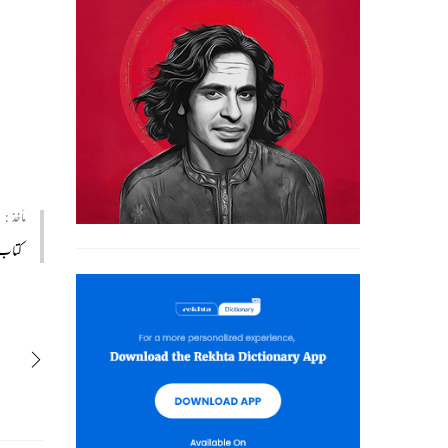
مأخذ :
کتاب