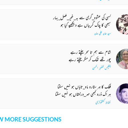
کسی کی عشوہ_گری سے بہ_غیر_فصل_بہار
سبھی کا چاک گریباں ہے دیکھیے کیا ہو
سید عابد علی عابد
شام سے ہم تا سحر چلتے رہے
چور تھے تھک کر مگر چلتے رہے
بلقیس ظفیر الحسن
فلک کا ہر ستارہ ماہ_تاباں ہو نہیں سکتا
ہر اک ذرہ کبھی مہر_درخشاں ہو نہیں سکتا
نشاط کشتواڑی
 MORE SUGGESTIONS