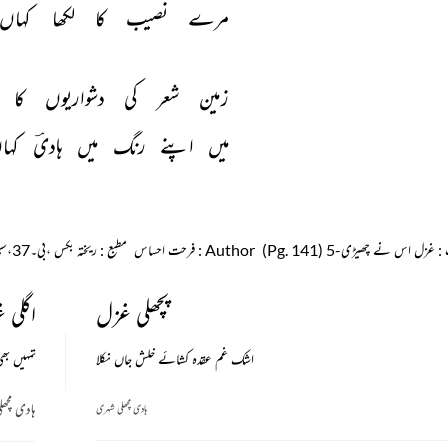
مرے 
نصیب 
کا 
لکھا 
کہاں 
زمین 
شعر 
کی 
دشواریوں 
کا 
میں 
اپنے 
رنگ 
میں 
ہادیؔ 
کہا
: غزل اس نے چھیڑی-5 (Pg. 141)
Author
: فرحت احساس
مطبع
: ریختہ بکس ،بی۔37،سیکٹر۔1،نوئیڈا،اترپردیش۔201301 (2018)
پچھلی غزل
اگلی 
اشک غم عقدہ کشائے خلش جاں نکلا
تمہیں بھ
ہادی مچھ
ہادی مچھلی شہری