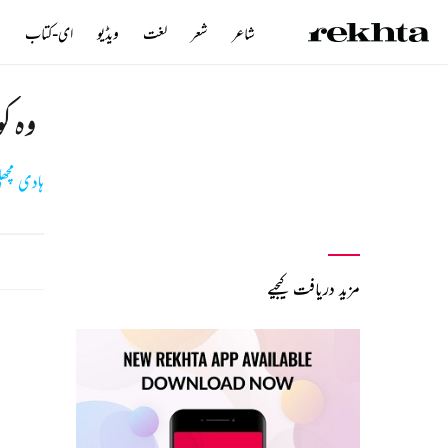
شاعر
شعر
لغت
ویڈیو
ای-کتاب
ن
وہ ک
ہادی مچھ
مزید دریافت کیجیے