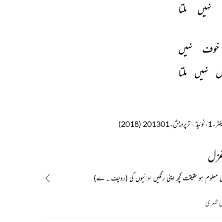
نہیں 
ملتا 
خوف 
نہیں 
ں 
نہیں 
ملتا 
غزل
ی معلوم ہو حقیقت کچھ اپنی رنگیں ادائیوں کی (ردیف .. ے)
لی شہری