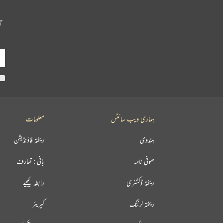
آ
ہماری ویب سائٹس
معلومات
ہندوی
ریختہ فاؤنڈیشن
صوفی نامہ
بانی : تعارف
ریختہ ڈکشنری
رابطہ کیجیے
ریختہ لرننگ
کیریئر