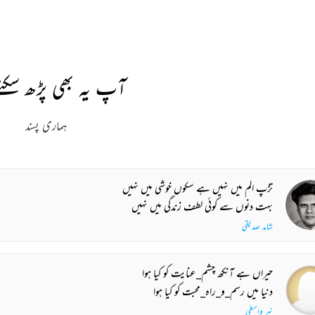
آپ یہ بھی پڑھ سکتے
ہماری پسند
تڑپ الم میں نہیں ہے سکوں خوشی میں نہیں
بہت دنوں سے کوئی لطف زندگی میں نہیں
شاہد صدیقی
حیراں ہے آنکھ چشم_عنایت کو کیا ہوا
دنیا میں رسم_و_راہ_محبت کو کیا ہوا
نیر واسطی