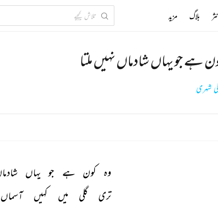
ثر
بلاگ
مزید
ون ہے جو یہاں شادماں نہیں ملتا
لی شہری
وہ 
کون 
ہے 
جو 
یہاں 
شادما
تری 
گلی 
میں 
کہیں 
آسماں 