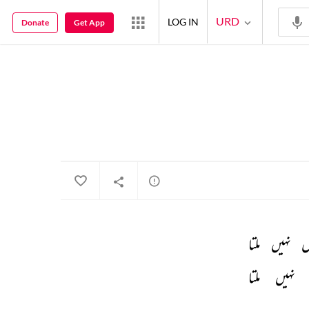
URD
LOG IN
Donate
Get App
ں 
نہیں 
ملتا 
نہیں 
ملتا 