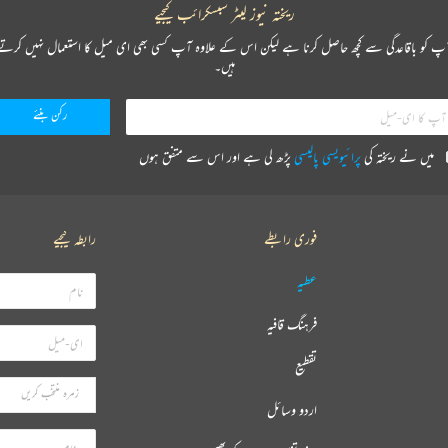
ریختہ نیوز لیٹر سبسکرائب کیجیے
پ کو باقاعدگی سے کچھ حاصل کرنا ہے لیکن اس کے علاوہ آپ کسی بھی ای میل کا استعمال نہیں کرتے
ہیں۔
میں نے ریختہ کی
پرائیویسی پالیسی
پڑھ لی ہے اور اس سے متفق ہوں
فوری رابطے
رابطہ کیجیے
عطیہ
فرہنگ قافیہ
تقطیع
اردو وسائل