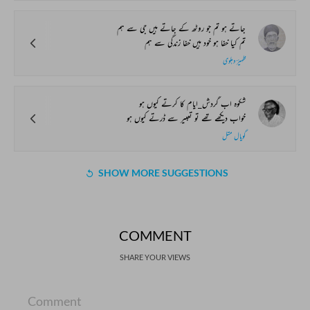
جاتے ہو تم جو روٹھ کے جاتے ہیں جی سے ہم
تم کیا خفا ہو خود ہیں خفا زندگی سے ہم
ظہیرؔ دہلوی
شکوہ اب گردش_ایام کا کرتے کیوں ہو
خواب دیکھے تھے تو تعبیر سے ڈرتے کیوں ہو
گوپال متل
SHOW MORE SUGGESTIONS
COMMENT
SHARE YOUR VIEWS
Comment