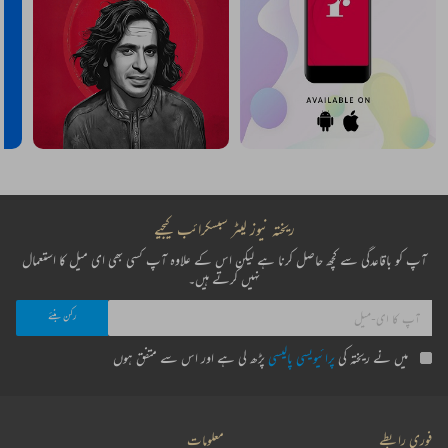
ریختہ نیوز لیٹر سبسکرائب کیجیے
آپ کو باقاعدگی سے کچھ حاصل کرنا ہے لیکن اس کے علاوہ آپ کسی بھی ای میل کا استعمال
نہیں کرتے ہیں۔
میں نے ریختہ کی
پرائیویسی پالیسی
پڑھ لی ہے اور اس سے متفق ہوں
فوری رابطے
معلومات