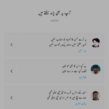
آپ یہ بھی پڑھ سکتے ہیں
ہماری پسند
یہ ترے حسن کا آویزہ جو مہتاب نہیں
کعبۂ_عشق نہیں روضہ_یک_خواب نہیں
عامر سہیل
بہہ گیا اس کا بھی لہو شاید
تھک گیا ہے مرا عدو شاید
اچیوتم یادو
اسی کے دم پہ تو یہ دوستی بچی ہوئی تھی
ہمارے بیچ میں جو ہم_سری بچی ہوئی تھی
لیاقت جعفری