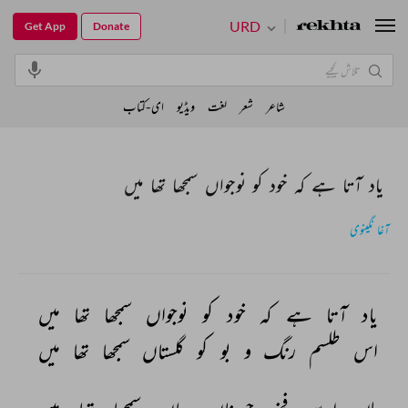
URD
Get App
Donate
شاعر
شعر
لغت
ویڈیو
ای-کتاب
یاد آتا ہے کہ خود کو نوجواں سمجھا تھا میں
آغا نگینوی
یاد 
آتا 
ہے 
کہ 
خود 
کو 
نوجواں 
سمجھا 
تھا 
میں 
اس 
طلسم 
رنگ 
و 
بو 
کو 
گلستاں 
سمجھا 
تھا 
میں 