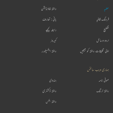
عطیہ
ریختہ فاؤنڈیشن
فرہنگ قافیہ
بانی : تعارف
تقطیع
رابطہ کیجیے
اردو وسائل
کیریئر
اپنی تخلیقات ریختہ کو بھیجیں
ریختہ ایکسپلورر
ہماری ویب سائٹس
صوفی نامہ
ہندوی
ریختہ لرننگ
ریختہ ڈکشنری
ریختہ بکس