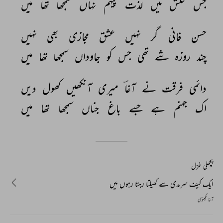
جس 
خلش 
میں 
لذت 
پیہم 
نہاں 
سمجھا 
تھا 
میں 
حسن 
فانی 
گر 
نہیں 
عشق 
مجازی 
بھی 
نہیں 
چند 
روزہ 
شے 
تھی 
جس 
کو 
جاوداں 
سمجھا 
تھا 
میں 
دائمی 
فرقت 
نے 
آغاؔ 
میری 
آنکھیں 
کھول 
دیں 
اک 
جہنم 
ہے 
جسے 
باغ 
جناں 
سمجھا 
تھا 
میں 
پچھلی غزل
ایک کیف سرمدی سے کھیلتا رہتا رہوں میں
آغا نگینوی