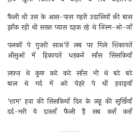
फैली 
थी 
उस 
के 
आस-पास 
गहरी 
उदासियों 
की 
बास 
झाँक 
रही 
थी 
सख़्त 
प्यास 
दहक 
रहे 
थे 
जिस्म-ओ-जाँ 
पलकों 
पे 
गुज़री 
साअ'तें 
लब 
पर 
गिले 
शिकायतें 
आँसुओं 
में 
हिकायतें 
धड़कनें 
साँस 
सिसकियाँ 
लफ़्ज़ 
थे 
कुछ 
कटे 
कटे 
साँस 
भी 
थे 
बटे 
बटे 
बाल 
थे 
गर्द 
में 
अटे 
चेहरे 
पे 
थीं 
हवाइयाँ 
'शाम' 
हवा 
की 
सिसकियाँ 
दिन 
के 
लहू 
की 
सुर्ख़ियाँ 
दर्द-भरी 
ये 
दास्ताँ 
फैली 
हैं 
सब 
कराँ 
कराँ 