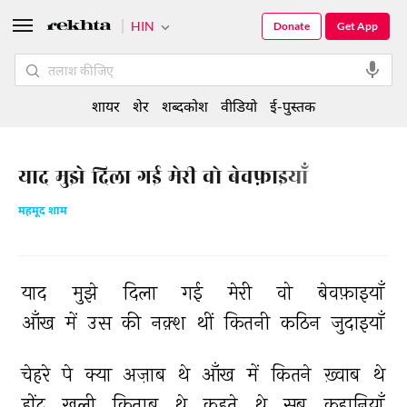
HIN
Donate
Get App
शायर
शेर
शब्दकोश
वीडियो
ई-पुस्तक
याद मुझे दिला गई मेरी वो बेवफ़ाइयाँ
महमूद शाम
याद 
मुझे 
दिला 
गई 
मेरी 
वो 
बेवफ़ाइयाँ 
आँख 
में 
उस 
की 
नक़्श 
थीं 
कितनी 
कठिन 
जुदाइयाँ 
चेहरे 
पे 
क्या 
अज़ाब 
थे 
आँख 
में 
कितने 
ख़्वाब 
थे 
होंट 
खुली 
किताब 
थे 
कहते 
थे 
सब 
कहानियाँ 