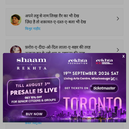
अपने लहू से नाम लिखा ग़ैर का भी देख
ज़िंदा है तो शक़ावत-ए-दश्त-ए-बला भी देख
किश्वर नाहीद
फ़रोग़-ए-दीदा-ओ-दिल लाला-ए-सहर की तरह
उजाला बन के रहो शम-ए-रहगुज़र की तरह
अली सरदार जाफ़री
तीरगी शम्अ बनी राहगुज़र में आई
साअत इक ऐसी भी कल अपने सफ़र में आई
अता आबिदी
क्यूँ न अफ़्साना-ए-ग़म कैफ़ का उनवाँ ठहरे
शिद्दत-ए-दर्द ही जब दर्द का दरमाँ ठहरे
क़ैसर सिद्दीक़ी