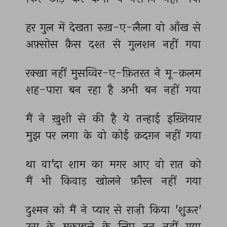
हर 
गुल 
में 
देखता 
रुख़-ए-लैला 
वो 
आँख 
से 
अफ़्सोस 
क़ैस 
दश्त 
से 
गुलशन 
नहीं 
गया 
रक्खा 
नहीं 
मुसव्विर-ए-फ़ितरत 
ने 
मू-क़लम 
शह-पारा 
बन 
रहा 
है 
अभी 
बन 
नहीं 
गया 
मैं 
ने 
ख़ुशी 
से 
की 
है 
ये 
तन्हाई 
इख़्तियार 
मुझ 
पर 
लगा 
के 
वो 
कोई 
क़दग़न 
नहीं 
गया 
था 
वा'दा 
शाम 
का 
मगर 
आए 
वो 
रात 
को 
मैं 
भी 
किवाड़ 
खोलने 
फ़ौरन 
नहीं 
गया 
दुश्मन 
को 
मैं 
ने 
प्यार 
से 
राज़ी 
किया 
'शुऊर' 
उस 
के 
मुक़ाबले 
के 
लिए 
तन 
नहीं 
गया 