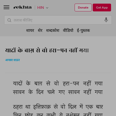
HIN
Donate
Get App
शायर
शेर
शब्दकोश
वीडियो
ई-पुस्तक
यादों के बाग़ से वो हरा-पन नहीं गया
अनवर शऊर
यादों 
के 
बाग़ 
से 
वो 
हरा-पन 
नहीं 
गया 
सावन 
के 
दिन 
चले 
गए 
सावन 
नहीं 
गया 
ठहरा 
था 
इत्तिफ़ाक़ 
से 
वो 
दिल 
में 
एक 
बार 
फिर 
छोड़ 
कर 
कभी 
ये 
नशेमन 
नहीं 
गया 