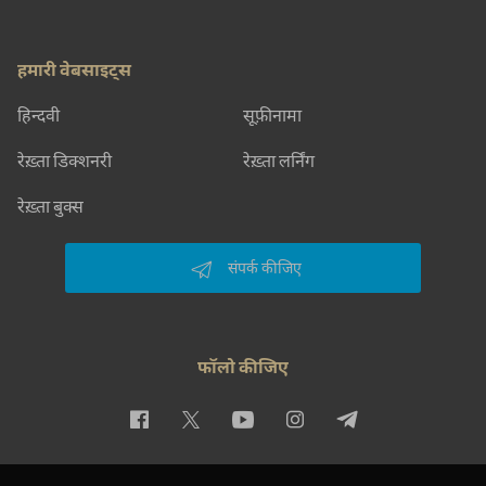
हमारी वेबसाइट्स
हिन्दवी
सूफ़ीनामा
रेख़्ता डिक्शनरी
रेख़्ता लर्निंग
रेख़्ता बुक्स
संपर्क कीजिए
फॉलो कीजिए