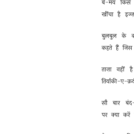
बे-मय 
किसे 
खींचा 
है 
इज्
बुलबुल 
के 
क
कहते 
हैं 
जिस 
ताज़ा 
नहीं 
है
तिर्याकी-ए-क़
सौ 
बार 
बंद
पर 
क्या 
करें 