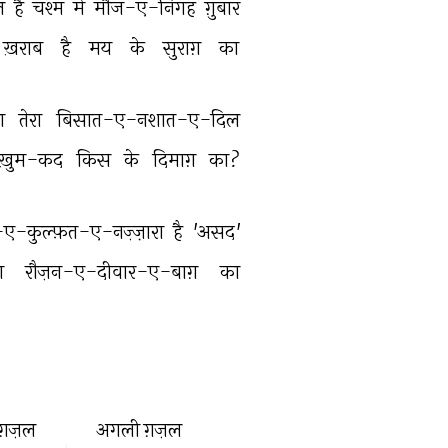
ल 
है 
चश्म 
में 
मौज-ए-निगह 
ग़ुबार 
ख़राब 
है 
मय 
के 
सुराग़ 
का 
ा 
तेरा 
बिसात-ए-नशात-ए-दिल 
ख़ुम-कद 
किस 
के 
दिमाग़ 
का? 
-कुल्फ़त-ए-नज़्ज़ारा 
है 
'असद' 
ा 
रौज़न-ए-दीवार-ए-बाग़ 
का 
ग़ज़ल
अगली ग़ज़ल