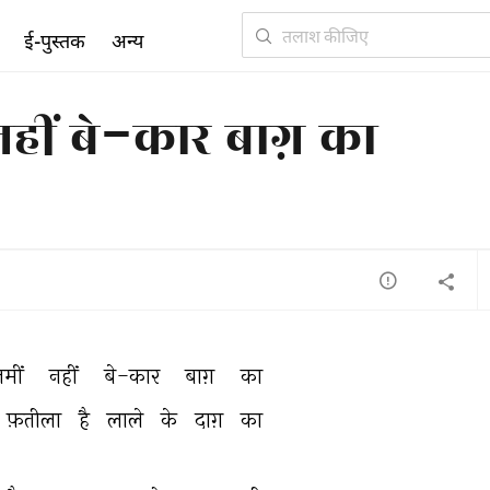
ई-पुस्तक
अन्य
नहीं बे-कार बाग़ का
मीं 
नहीं 
बे-कार 
बाग़ 
का 
फ़तीला 
है 
लाले 
के 
दाग़ 
का 