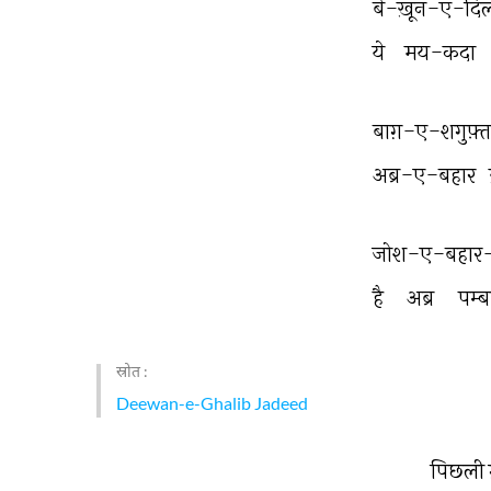
बे-ख़ून-ए-दि
ये 
मय-कदा 
बाग़-ए-शगुफ़्त
अब्र-ए-बहार 
जोश-ए-बहार-ए
है 
अब्र 
पम्ब
स्रोत :
Deewan-e-Ghalib Jadeed
पिछली 